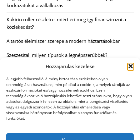
kockázatokat a vállalkozás
Kukirin roller részletre: miért éri meg így finanszírozni a
közlekedést?
A tartós élelmiszer szerepe a modern háztartásokban
Szeszesital: milyen típusok a legnépszerűbbek?
Hozzájárulás kezelése
Kategóriák
A legjobb felhasználói élmény biztosítása érdekében olyan
technológiákat használunk, mint például a cookie-k, amelyek tárolják az
Egyéb
eszközinformációkat és/vagy hozzáférnek azokhoz. Ezen
technológiákhoz való hozzájárulás lehetővé teszi számunkra, hogy olyan
adatokat dolgozzunk fel ezen az oldalon, mint a böngészési viselkedés
Irodalom
vagy az egyedi azonosítók. A hozzájárulás elmaradása vagy
visszavonása hátrányosan befolyásolhat bizonyos funkciókat és
Szolgáltatás
funkciókat.
Szórakozás