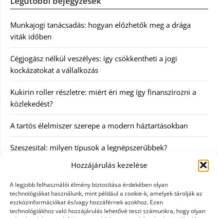
Legutóbbi bejegyzések
Munkajogi tanácsadás: hogyan előzhetők meg a drága
viták időben
Cégjogász nélkül veszélyes: így csökkentheti a jogi
kockázatokat a vállalkozás
Kukirin roller részletre: miért éri meg így finanszírozni a
közlekedést?
A tartós élelmiszer szerepe a modern háztartásokban
Szeszesital: milyen típusok a legnépszerűbbek?
Hozzájárulás kezelése
Kategóriák
A legjobb felhasználói élmény biztosítása érdekében olyan
technológiákat használunk, mint például a cookie-k, amelyek tárolják az
Egyéb
eszközinformációkat és/vagy hozzáférnek azokhoz. Ezen
technológiákhoz való hozzájárulás lehetővé teszi számunkra, hogy olyan