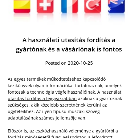
A használati utasítás fordítás a
gyártónak és a vásárlónak is fontos
Posted on 2020-10-25
Az egyes termékek működtetéséhez kapcsolódó
kézikönyvek olyan információkat tartalmaznak, amelyek
fontosak a technológia végfelhasználóinak. A
használati
utasítás fordítás a leggyakrabban
azoknak a gyártóknak
szükséges, akik közelebb szeretnének kerülni az
ügyfeleikhez. Az ilyen típusú műszaki szöveg
adaptálásának számos jellemzője van.
Először is, az eszközhasználó véleménye a gyártóról a
fordítás minőségétől függ. Másodszor, a lefordított