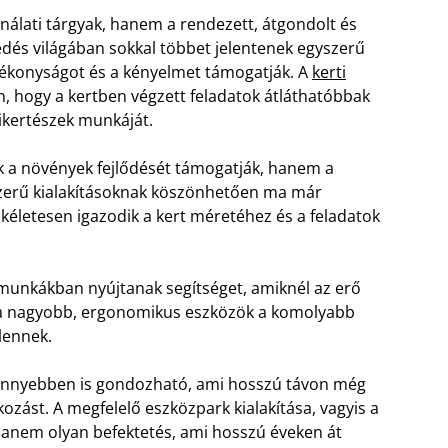
álati tárgyak, hanem a rendezett, átgondolt és
edés világában sokkal többet jelentenek egyszerű
tékonyságot és a kényelmet támogatják. A
kerti
, hogy a kertben végzett feladatok átláthatóbbak
ikertészek munkáját.
 a növények fejlődését támogatják, hanem a
orszerű kialakításoknak köszönhetően ma már
ökéletesen igazodik a kert méretéhez és a feladatok
 munkákban nyújtanak segítséget, amiknél az erő
g a nagyobb, ergonomikus eszközök a komolyabb
lennek.
, könnyebben is gondozható, ami hosszú távon még
kozást. A megfelelő eszközpark kialakítása, vagyis a
hanem olyan befektetés, ami hosszú éveken át