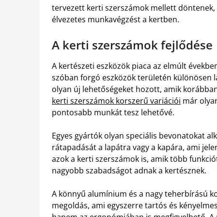
tervezett kerti szerszámok mellett döntenek, 
élvezetes munkavégzést a kertben.
A kerti szerszámok fejlődése
A kertészeti eszközök piaca az elmúlt években
szóban forgó eszközök területén különösen lá
olyan új lehetőségeket hozott, amik korábban
kerti szerszámok korszerű variációi
már olyan
pontosabb munkát tesz lehetővé.
Egyes gyártók olyan speciális bevonatokat al
rátapadását a lapátra vagy a kapára, ami jele
azok a kerti szerszámok is, amik több funkció
nagyobb szabadságot adnak a kertésznek.
A könnyű alumínium és a nagy teherbírású k
megoldás, ami egyszerre tartós és kényelme
hanem az ergonómiában is megfigyelhető. A