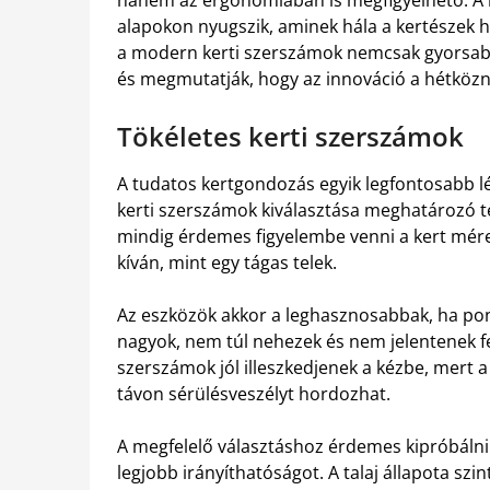
alapokon nyugszik, aminek hála a kertészek h
a modern kerti szerszámok nemcsak gyorsab
és megmutatják, hogy az innováció a hétközna
Tökéletes kerti szerszámok
A tudatos kertgondozás egyik legfontosabb lé
kerti szerszámok kiválasztása meghatározó 
mindig érdemes figyelembe venni a kert méret
kíván, mint egy tágas telek.
Az eszközök akkor a leghasznosabbak, ha pon
nagyok, nem túl nehezek és nem jelentenek fe
szerszámok jól illeszkedjenek a kézbe, mert
távon sérülésveszélyt hordozhat.
A megfelelő választáshoz érdemes kipróbálni 
legjobb irányíthatóságot. A talaj állapota s