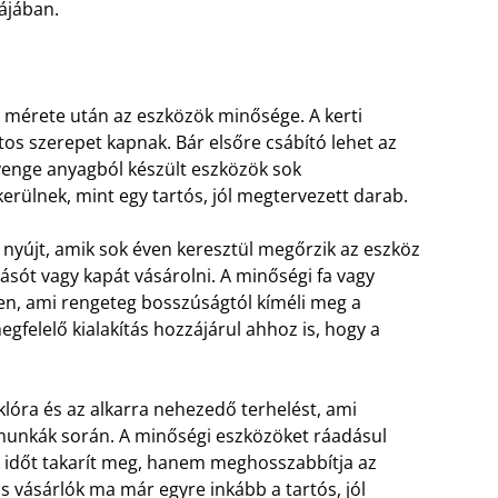
ájában.
t mérete után az eszközök minősége. A kerti
s szerepet kapnak. Bár elsőre csábító lehet az
yenge anyagból készült eszközök sok
erülnek, mint egy tartós, jól megtervezett darab.
nyújt, amik sok éven keresztül megőrzik az eszköz
j ásót vagy kapát vásárolni. A minőségi fa vagy
n, ami rengeteg bosszúságtól kíméli meg a
gfelelő kialakítás hozzájárul ahhoz is, hogy a
lóra és az alkarra nehezedő terhelést, ami
munkák során. A minőségi eszközöket ráadásul
 időt takarít meg, hanem meghosszabbítja az
s vásárlók ma már egyre inkább a tartós, jól