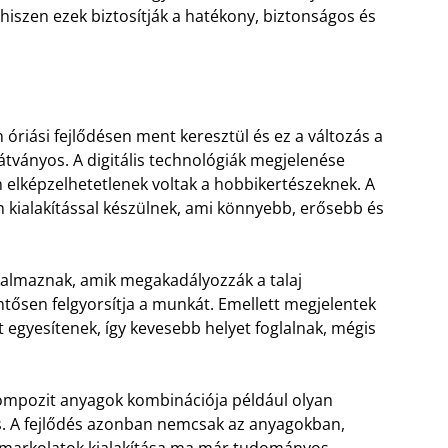
hiszen ezek biztosítják a hatékony, biztonságos és
 óriási fejlődésen ment keresztül és ez a változás a
tványos. A digitális technológiák megjelenése
 elképzelhetetlenek voltak a hobbikertészeknek. A
 kialakítással készülnek, ami könnyebb, erősebb és
kalmaznak, amik megakadályozzák a talaj
ntősen felgyorsítja a munkát. Emellett megjelentek
t egyesítenek, így kevesebb helyet foglalnak, mégis
ompozit anyagok kombinációja például olyan
s. A fejlődés azonban nemcsak az anyagokban,
 markolatok kialakítása ma már tudományos