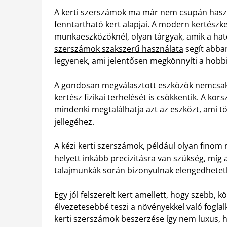
A kerti szerszámok ma már nem csupán haszn
fenntartható kert alapjai. A modern kertészk
munkaeszközöknél, olyan tárgyak, amik a ha
szerszámok szakszerű használata
segít abban
legyenek, ami jelentősen megkönnyíti a hobb
A gondosan megválasztott eszközök nemcsak
kertész fizikai terhelését is csökkentik. A k
mindenki megtalálhatja azt az eszközt, ami t
jellegéhez.
A kézi kerti szerszámok, például olyan finom
helyett inkább precizitásra van szükség, mí
talajmunkák során bizonyulnak elengedhetet
Egy jól felszerelt kert amellett, hogy szebb
élvezetesebbé teszi a növényekkel való foglal
kerti szerszámok beszerzése így nem luxus, 