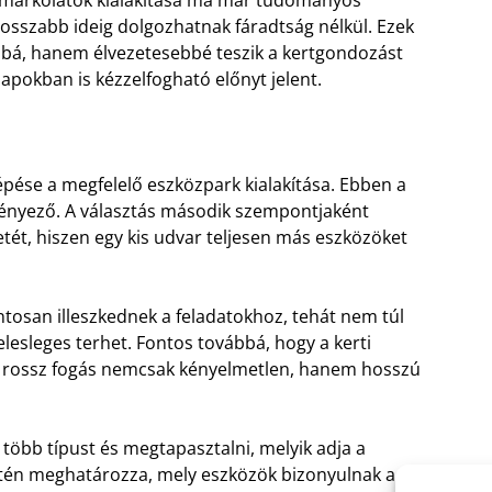
osszabb ideig dolgozhatnak fáradtság nélkül. Ezek
bá, hanem élvezetesebbé teszik a kertgondozást
pokban is kézzelfogható előnyt jelent.
pése a megfelelő eszközpark kialakítása. Ebben a
tényező. A választás második szempontjaként
ét, hiszen egy kis udvar teljesen más eszközöket
tosan illeszkednek a feladatokhoz, tehát nem túl
lesleges terhet. Fontos továbbá, hogy a kerti
 a rossz fogás nemcsak kényelmetlen, hanem hosszú
több típust és megtapasztalni, melyik adja a
zintén meghatározza, mely eszközök bizonyulnak a