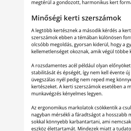
megtérül a gondozott, harmonikus kert form
Minőségi kerti szerszámok
A legtöbb kertésznek a második kérdés a ker
szerszámok ebben a témában különösen fonto
olcsóbb megoldás, gyorsan kiderül, hogy a g
kellemetlenséget okoznak, amik végül többe k
A rozsdamentes acél például olyan előnyöket 
stabilitását és épségét, így nem kell évente ú
üvegszálas nyél pedig nem reped meg könnye
kertészeket. A kerti szerszámok esetében a me
munkavégzés kényelmes legyen.
Az ergonomikus markolatok csökkentik a csuk
nagyban mérsékli a fáradtságot a hosszabb 
sokkal könnyebb karbantartani, ami nemcsak
eszköz élettartamát. Mindezek miatt a tudato