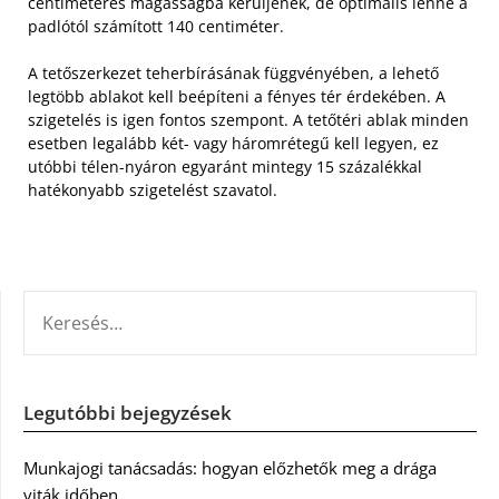
centiméteres magasságba kerüljenek, de optimális lenne a
padlótól számított 140 centiméter.
A tetőszerkezet teherbírásának függvényében, a lehető
legtöbb ablakot kell beépíteni a fényes tér érdekében. A
szigetelés is igen fontos szempont. A tetőtéri ablak minden
esetben legalább két- vagy háromrétegű kell legyen, ez
utóbbi télen-nyáron egyaránt mintegy 15 százalékkal
hatékonyabb szigetelést szavatol.
KERESÉS:
Legutóbbi bejegyzések
Munkajogi tanácsadás: hogyan előzhetők meg a drága
viták időben