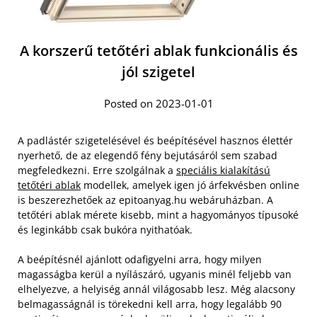
A korszerű tetőtéri ablak funkcionális és
jól szigetel
Posted on 2023-01-01
A padlástér szigetelésével és beépítésével hasznos élettér
nyerhető, de az elegendő fény bejutásáról sem szabad
megfeledkezni. Erre szolgálnak a
speciális kialakítású
tetőtéri ablak
modellek, amelyek igen jó árfekvésben online
is beszerezhetőek az epitoanyag.hu webáruházban. A
tetőtéri ablak mérete kisebb, mint a hagyományos típusoké
és leginkább csak bukóra nyithatóak.
A beépítésnél ajánlott odafigyelni arra, hogy milyen
magasságba kerül a nyílászáró, ugyanis minél feljebb van
elhelyezve, a helyiség annál világosabb lesz. Még alacsony
belmagasságnál is törekedni kell arra, hogy legalább 90