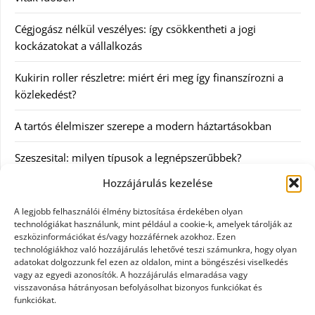
Cégjogász nélkül veszélyes: így csökkentheti a jogi
kockázatokat a vállalkozás
Kukirin roller részletre: miért éri meg így finanszírozni a
közlekedést?
A tartós élelmiszer szerepe a modern háztartásokban
Szeszesital: milyen típusok a legnépszerűbbek?
Hozzájárulás kezelése
Kategóriák
A legjobb felhasználói élmény biztosítása érdekében olyan
technológiákat használunk, mint például a cookie-k, amelyek tárolják az
Egyéb
eszközinformációkat és/vagy hozzáférnek azokhoz. Ezen
technológiákhoz való hozzájárulás lehetővé teszi számunkra, hogy olyan
adatokat dolgozzunk fel ezen az oldalon, mint a böngészési viselkedés
Irodalom
vagy az egyedi azonosítók. A hozzájárulás elmaradása vagy
visszavonása hátrányosan befolyásolhat bizonyos funkciókat és
Szolgáltatás
funkciókat.