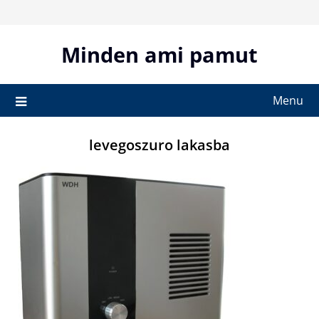
Skip
to
content
Minden ami pamut
Menu
levegoszuro lakasba