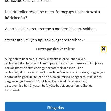
kockázatokat a vállalkozás
Kukirin roller részletre: miért éri meg így finanszírozni a
közlekedést?
A tartós élelmiszer szerepe a modern háztartásokban
Szeszesital: milyen típusok a legnépszerűbbek?
Hozzájárulás kezelése
Kategóriák
A legjobb felhasználói élmény biztosítása érdekében olyan
technológiákat használunk, mint például a cookie-k, amelyek tárolják az
Egyéb
eszközinformációkat és/vagy hozzáférnek azokhoz. Ezen
technológiákhoz való hozzájárulás lehetővé teszi számunkra, hogy olyan
adatokat dolgozzunk fel ezen az oldalon, mint a böngészési viselkedés
Irodalom
vagy az egyedi azonosítók. A hozzájárulás elmaradása vagy
visszavonása hátrányosan befolyásolhat bizonyos funkciókat és
Szolgáltatás
funkciókat.
Szórakozás
Elfogadás