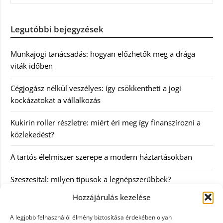
Legutóbbi bejegyzések
Munkajogi tanácsadás: hogyan előzhetők meg a drága
viták időben
Cégjogász nélkül veszélyes: így csökkentheti a jogi
kockázatokat a vállalkozás
Kukirin roller részletre: miért éri meg így finanszírozni a
közlekedést?
A tartós élelmiszer szerepe a modern háztartásokban
Szeszesital: milyen típusok a legnépszerűbbek?
Hozzájárulás kezelése
Kategóriák
A legjobb felhasználói élmény biztosítása érdekében olyan