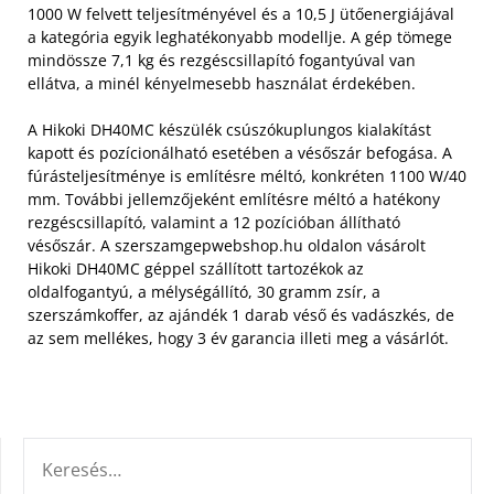
1000 W felvett teljesítményével és a 10,5 J ütőenergiájával
a kategória egyik leghatékonyabb modellje. A gép tömege
mindössze 7,1 kg és rezgéscsillapító fogantyúval van
ellátva, a minél kényelmesebb használat érdekében.
A Hikoki DH40MC készülék csúszókuplungos kialakítást
kapott és pozícionálható esetében a vésőszár befogása. A
fúrásteljesítménye is említésre méltó, konkréten 1100 W/40
mm. További jellemzőjeként említésre méltó a hatékony
rezgéscsillapító, valamint a 12 pozícióban állítható
vésőszár. A szerszamgepwebshop.hu oldalon vásárolt
Hikoki DH40MC géppel szállított tartozékok az
oldalfogantyú, a mélységállító, 30 gramm zsír, a
szerszámkoffer, az ajándék 1 darab véső és vadászkés, de
az sem mellékes, hogy 3 év garancia illeti meg a vásárlót.
KERESÉS: