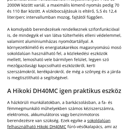
2000W között variál, a maximális kimenő nyomás pedig 70
és 110 Bar között. A vízkibocsájtásuk is eltérő, 5,5 és 12,4
liter/perc intervallumban mozog, fajtától függően.
A komolyabb berendezések rendelkeznek szifonfunkcióval
is, de mindegyik el van látva túlterhelés elleni védelemmel,
valamint alumíniumházas nyomótartállyal. A
környezetkímélő és energiatakarékos magasnyomású mosó
sokoldalúan használható fel, a közlekedési eszközök
mellett, lemosható vele bármilyen felület, legyen szó
mezőgazdasági kapcsolható eszközökről, kerti
szerszámokról, kerékpárokról, de még a szőnyeg és a járda
is megtisztítható a segítségével.
A Hikoki DH40MC igen praktikus eszköz
A házkörüli munkálatokban, a barkácsolásban, a fa- és
fémmegmunkáló műhelyekben számos kéziszerszámra,
elektromos, akkumulátoros vagy benzinmotoros
berendezésre van szükség. Ezek egyike a
sokoldalúan
felhasználható Hikoki DH40MC
fúró-vésőkalapács, ami az