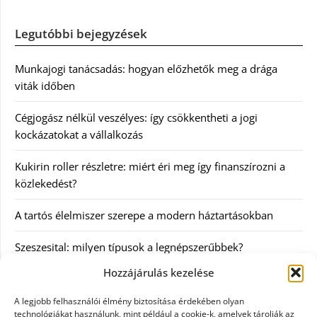
Legutóbbi bejegyzések
Munkajogi tanácsadás: hogyan előzhetők meg a drága
viták időben
Cégjogász nélkül veszélyes: így csökkentheti a jogi
kockázatokat a vállalkozás
Kukirin roller részletre: miért éri meg így finanszírozni a
közlekedést?
A tartós élelmiszer szerepe a modern háztartásokban
Szeszesital: milyen típusok a legnépszerűbbek?
Hozzájárulás kezelése
Kategóriák
A legjobb felhasználói élmény biztosítása érdekében olyan
technológiákat használunk, mint például a cookie-k, amelyek tárolják az