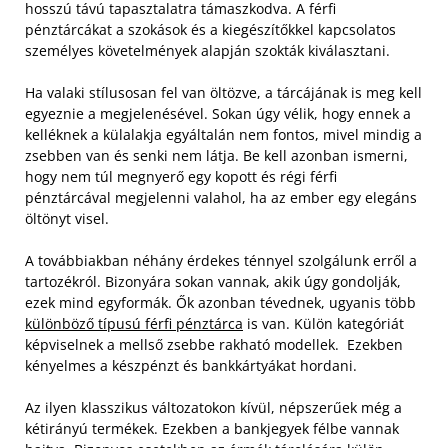
hosszú távú tapasztalatra támaszkodva. A férfi
pénztárcákat a szokások és a kiegészítőkkel kapcsolatos
személyes követelmények alapján szokták kiválasztani.
Ha valaki stílusosan fel van öltözve, a tárcájának is meg kell
egyeznie a megjelenésével. Sokan úgy vélik, hogy ennek a
kelléknek a külalakja egyáltalán nem fontos, mivel mindig a
zsebben van és senki nem látja. Be kell azonban ismerni,
hogy nem túl megnyerő egy kopott és régi férfi
pénztárcával megjelenni valahol, ha az ember egy elegáns
öltönyt visel.
A továbbiakban néhány érdekes ténnyel szolgálunk erről a
tartozékról. Bizonyára sokan vannak, akik úgy gondolják,
ezek mind egyformák. Ők azonban tévednek, ugyanis több
különböző típusú férfi pénztárca
is van. Külön kategóriát
képviselnek a mellső zsebbe rakható modellek. Ezekben
kényelmes a készpénzt és bankkártyákat hordani.
Az ilyen klasszikus változatokon kívül, népszerűek még a
kétirányú termékek. Ezekben a bankjegyek félbe vannak