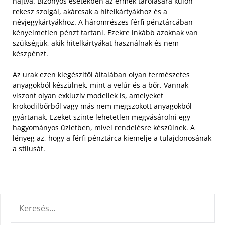
hajtva. Bizonyos esetekben az érmék tárolására külön
rekesz szolgál, akárcsak a hitelkártyákhoz és a
névjegykártyákhoz. A háromrészes férfi pénztárcában
kényelmetlen pénzt tartani. Ezekre inkább azoknak van
szükségük, akik hitelkártyákat használnak és nem
készpénzt.
Az urak ezen kiegészítői általában olyan természetes
anyagokból készülnek, mint a velúr és a bőr. Vannak
viszont olyan exkluzív modellek is, amelyeket
krokodilbőrből vagy más nem megszokott anyagokból
gyártanak. Ezeket szinte lehetetlen megvásárolni egy
hagyományos üzletben, mivel rendelésre készülnek. A
lényeg az, hogy a férfi pénztárca kiemelje a tulajdonosának
a stílusát.
KERESÉS: