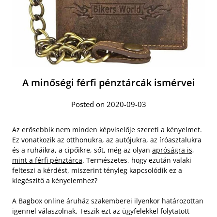
A minőségi férfi pénztárcák ismérvei
Posted on 2020-09-03
Az erősebbik nem minden képviselője szereti a kényelmet.
Ez vonatkozik az otthonukra, az autójukra, az íróasztalukra
és a ruháikra, a cipőikre, sőt, még az olyan
apróságra is,
mint a férfi pénztárca
. Természetes, hogy ezután valaki
felteszi a kérdést, miszerint tényleg kapcsolódik ez a
kiegészítő a kényelemhez?
A Bagbox online áruház szakemberei ilyenkor határozottan
igennel válaszolnak. Teszik ezt az ügyfelekkel folytatott