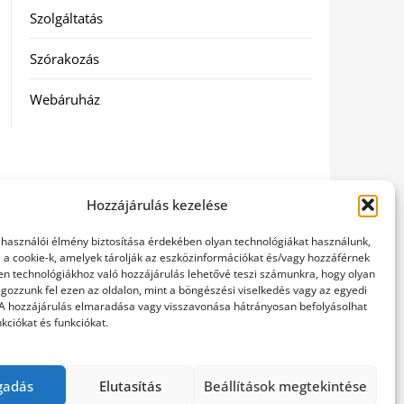
Szolgáltatás
Szórakozás
Webáruház
Hozzájárulás kezelése
elhasználói élmény biztosítása érdekében olyan technológiákat használunk,
l a cookie-k, amelyek tárolják az eszközinformációkat és/vagy hozzáférnek
en technológiákhoz való hozzájárulás lehetővé teszi számunkra, hogy olyan
gozzunk fel ezen az oldalon, mint a böngészési viselkedés vagy az egyedi
 A hozzájárulás elmaradása vagy visszavonása hátrányosan befolyásolhat
kciókat és funkciókat.
gadás
Elutasítás
Beállítások megtekintése