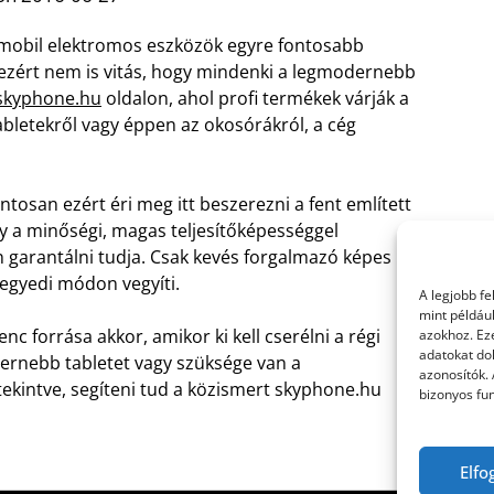
mobil elektromos eszközök egyre fontosabb
ezért nem is vitás, hogy mindenki a legmodernebb
skyphone.hu
oldalon, ahol profi termékek várják a
abletekről vagy éppen az okosórákról, a cég
ntosan ezért éri meg itt beszerezni a fent említett
y a minőségi, magas teljesítőképességgel
n garantálni tudja. Csak kevés forgalmazó képes
 egyedi módon vegyíti.
A legjobb f
mint példáu
c forrása akkor, amikor ki kell cserélni a régi
azokhoz. Ez
adatokat dol
odernebb tabletet vagy szüksége van a
azonosítók.
kintve, segíteni tud a közismert skyphone.hu
bizonyos fun
Elfo