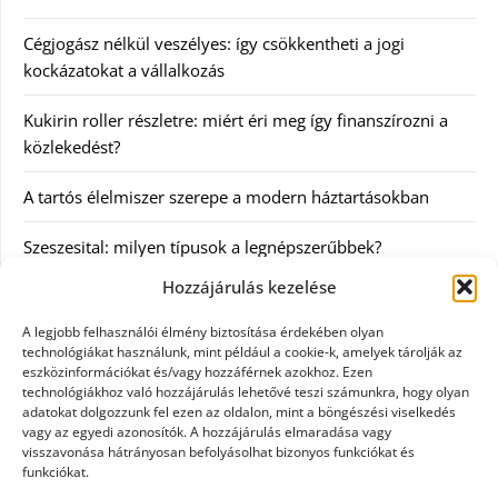
Cégjogász nélkül veszélyes: így csökkentheti a jogi
kockázatokat a vállalkozás
Kukirin roller részletre: miért éri meg így finanszírozni a
közlekedést?
A tartós élelmiszer szerepe a modern háztartásokban
Szeszesital: milyen típusok a legnépszerűbbek?
Hozzájárulás kezelése
Kategóriák
A legjobb felhasználói élmény biztosítása érdekében olyan
technológiákat használunk, mint például a cookie-k, amelyek tárolják az
Egyéb
eszközinformációkat és/vagy hozzáférnek azokhoz. Ezen
technológiákhoz való hozzájárulás lehetővé teszi számunkra, hogy olyan
adatokat dolgozzunk fel ezen az oldalon, mint a böngészési viselkedés
Irodalom
vagy az egyedi azonosítók. A hozzájárulás elmaradása vagy
visszavonása hátrányosan befolyásolhat bizonyos funkciókat és
Szolgáltatás
funkciókat.