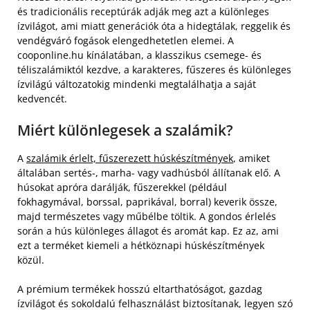
és tradicionális receptúrák adják meg azt a különleges
ízvilágot, ami miatt generációk óta a hidegtálak, reggelik és
vendégváró fogások elengedhetetlen elemei. A
cooponline.hu kínálatában, a klasszikus csemege- és
téliszalámiktól kezdve, a karakteres, fűszeres és különleges
ízvilágú változatokig mindenki megtalálhatja a saját
kedvencét.
Miért különlegesek a szalámik?
A
szalámik érlelt, fűszerezett húskészítmények
, amiket
általában sertés-, marha- vagy vadhúsból állítanak elő. A
húsokat apróra darálják, fűszerekkel (például
fokhagymával, borssal, paprikával, borral) keverik össze,
majd természetes vagy műbélbe töltik. A gondos érlelés
során a hús különleges állagot és aromát kap. Ez az, ami
ezt a terméket kiemeli a hétköznapi húskészítmények
közül.
A prémium termékek hosszú eltarthatóságot, gazdag
ízvilágot és sokoldalú felhasználást biztosítanak, legyen szó