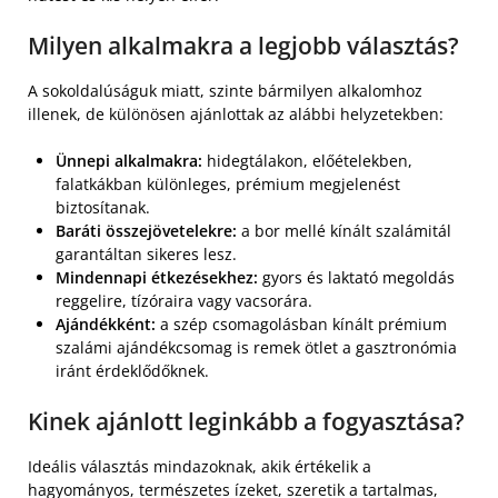
Milyen alkalmakra a legjobb választás?
A sokoldalúságuk miatt, szinte bármilyen alkalomhoz
illenek, de különösen ajánlottak az alábbi helyzetekben:
Ünnepi alkalmakra:
hidegtálakon, előételekben,
falatkákban különleges, prémium megjelenést
biztosítanak.
Baráti összejövetelekre:
a bor mellé kínált szalámitál
garantáltan sikeres lesz.
Mindennapi étkezésekhez:
gyors és laktató megoldás
reggelire, tízóraira vagy vacsorára.
Ajándékként:
a szép csomagolásban kínált prémium
szalámi ajándékcsomag is remek ötlet a gasztronómia
iránt érdeklődőknek.
Kinek ajánlott leginkább a fogyasztása?
Ideális választás mindazoknak, akik értékelik a
hagyományos, természetes ízeket, szeretik a tartalmas,