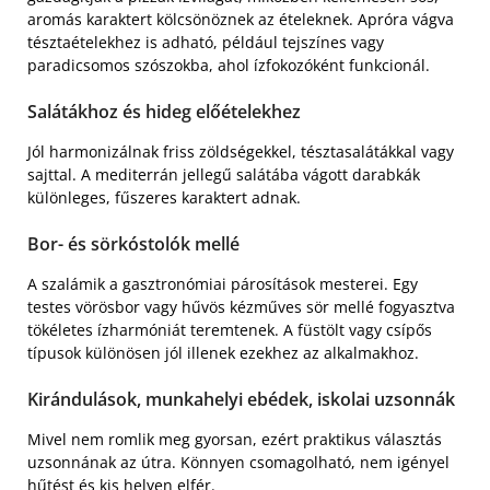
aromás karaktert kölcsönöznek az ételeknek. Apróra vágva
tésztaételekhez is adható, például tejszínes vagy
paradicsomos szószokba, ahol ízfokozóként funkcionál.
Salátákhoz és hideg előételekhez
Jól harmonizálnak friss zöldségekkel, tésztasalátákkal vagy
sajttal. A mediterrán jellegű salátába vágott darabkák
különleges, fűszeres karaktert adnak.
Bor- és sörkóstolók mellé
A szalámik a gasztronómiai párosítások mesterei. Egy
testes vörösbor vagy hűvös kézműves sör mellé fogyasztva
tökéletes ízharmóniát teremtenek. A füstölt vagy csípős
típusok különösen jól illenek ezekhez az alkalmakhoz.
Kirándulások, munkahelyi ebédek, iskolai uzsonnák
Mivel nem romlik meg gyorsan, ezért praktikus választás
uzsonnának az útra. Könnyen csomagolható, nem igényel
hűtést és kis helyen elfér.