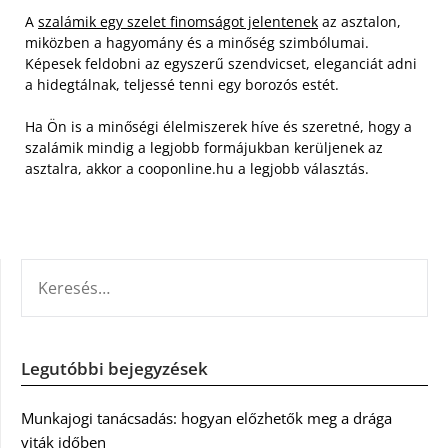
A
szalámik egy szelet finomságot jelentenek
az asztalon,
miközben a hagyomány és a minőség szimbólumai.
Képesek feldobni az egyszerű szendvicset, eleganciát adni
a hidegtálnak, teljessé tenni egy borozós estét.
Ha Ön is a minőségi élelmiszerek híve és szeretné, hogy a
szalámik mindig a legjobb formájukban kerüljenek az
asztalra, akkor a cooponline.hu a legjobb választás.
KERESÉS:
Legutóbbi bejegyzések
Munkajogi tanácsadás: hogyan előzhetők meg a drága
viták időben