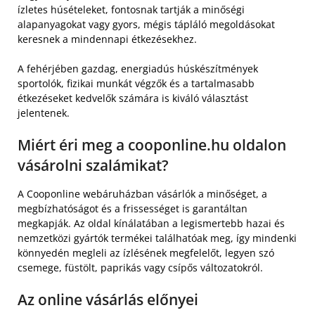
ízletes húsételeket, fontosnak tartják a minőségi
alapanyagokat vagy gyors, mégis tápláló megoldásokat
keresnek a mindennapi étkezésekhez.
A fehérjében gazdag, energiadús húskészítmények
sportolók, fizikai munkát végzők és a tartalmasabb
étkezéseket kedvelők számára is kiváló választást
jelentenek.
Miért éri meg a cooponline.hu oldalon
vásárolni szalámikat?
A Cooponline webáruházban vásárlók a minőséget, a
megbízhatóságot és a frissességet is garantáltan
megkapják. Az oldal kínálatában a legismertebb hazai és
nemzetközi gyártók termékei találhatóak meg, így mindenki
könnyedén megleli az ízlésének megfelelőt, legyen szó
csemege, füstölt, paprikás vagy csípős változatokról.
Az online vásárlás előnyei