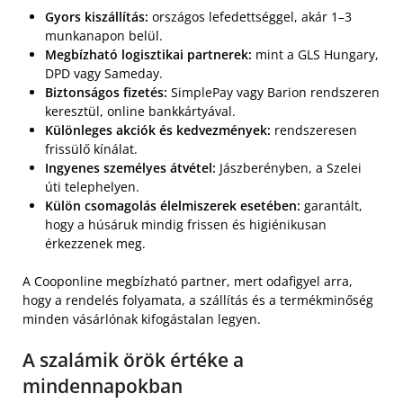
Gyors kiszállítás:
országos lefedettséggel, akár 1–3
munkanapon belül.
Megbízható logisztikai partnerek:
mint a GLS Hungary,
DPD vagy Sameday.
Biztonságos fizetés:
SimplePay vagy Barion rendszeren
keresztül, online bankkártyával.
Különleges akciók és kedvezmények:
rendszeresen
frissülő kínálat.
Ingyenes személyes átvétel:
Jászberényben, a Szelei
úti telephelyen.
Külön csomagolás élelmiszerek esetében:
garantált,
hogy a húsáruk mindig frissen és higiénikusan
érkezzenek meg.
A Cooponline megbízható partner, mert odafigyel arra,
hogy a rendelés folyamata, a szállítás és a termékminőség
minden vásárlónak kifogástalan legyen.
A szalámik örök értéke a
mindennapokban