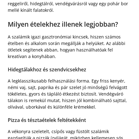
reggeliről, hidegtálról, vendégvárásról vagy egy pohár bor
mellé kínált falatokról.
Milyen ételekhez illenek legjobban?
A szalámik igazi gasztronómiai kincsek, hiszen számos
ételben és alkalom során megállják a helyüket. Az alábbi
ötletek segítenek abban, hogyan használhatóak fel
kreatívan a konyhában.
Hidegtálakhoz és szendvicsekhez
A legklasszikusabb felhasználási forma. Egy friss kenyér,
némi vaj, sajt, paprika és pár szelet jó minőségű felvágott
tökéletes, gyors és tápláló étkezést biztosít. Vendégváró
tálakon is remekül mutat, hiszen jól kombinálható sajttal,
olívával, uborkával és különféle krémekkel.
Pizza és tésztaételek feltétekként
A vékonyra szeletelt, csípős vagy füstölt szalámik
gazdagítják a pizzák ízvilágát, miközben kellemesen sós,