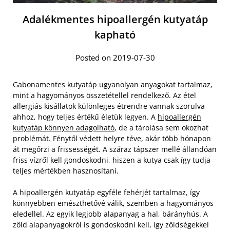
Adalékmentes hipoallergén kutyatáp
kapható
Posted on 2019-07-30
Gabonamentes kutyatáp ugyanolyan anyagokat tartalmaz,
mint a hagyományos összetétellel rendelkező. Az étel
allergiás kisállatok különleges étrendre vannak szorulva
ahhoz, hogy teljes értékű életük legyen. A
hipoallergén
kutyatáp könnyen adagolható
, de a tárolása sem okozhat
problémát. Fénytől védett helyre téve, akár több hónapon
át megőrzi a frissességét. A száraz tápszer mellé állandóan
friss vízről kell gondoskodni, hiszen a kutya csak így tudja
teljes mértékben hasznosítani.
A hipoallergén kutyatáp egyféle fehérjét tartalmaz, így
könnyebben emészthetővé válik, szemben a hagyományos
eledellel. Az egyik legjobb alapanyag a hal, bárányhús. A
zöld alapanyagokról is gondoskodni kell, így zöldségekkel