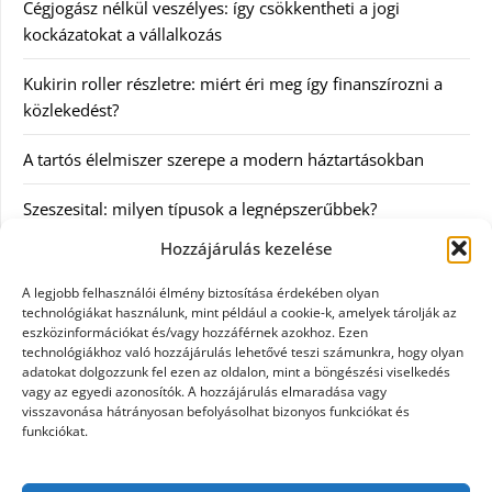
Cégjogász nélkül veszélyes: így csökkentheti a jogi
kockázatokat a vállalkozás
Kukirin roller részletre: miért éri meg így finanszírozni a
közlekedést?
A tartós élelmiszer szerepe a modern háztartásokban
Szeszesital: milyen típusok a legnépszerűbbek?
Hozzájárulás kezelése
Kategóriák
A legjobb felhasználói élmény biztosítása érdekében olyan
technológiákat használunk, mint például a cookie-k, amelyek tárolják az
Egyéb
eszközinformációkat és/vagy hozzáférnek azokhoz. Ezen
technológiákhoz való hozzájárulás lehetővé teszi számunkra, hogy olyan
adatokat dolgozzunk fel ezen az oldalon, mint a böngészési viselkedés
Irodalom
vagy az egyedi azonosítók. A hozzájárulás elmaradása vagy
visszavonása hátrányosan befolyásolhat bizonyos funkciókat és
Szolgáltatás
funkciókat.
Szórakozás