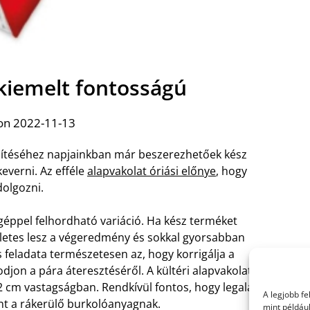
 kiemelt fontosságú
on 2022-11-13
zítéséhez napjainkban már beszerezhetőek kész
everni. Az efféle
alapvakolat óriási előnye
, hogy
dolgozni.
géppel felhordható variáció. Ha kész terméket
nletes lesz a végeredmény és sokkal gyorsabban
 feladata természetesen az, hogy korrigálja a
djon a pára áteresztéséről. A kültéri alapvakolat
és 2 cm vastagságban. Rendkívül fontos, hogy legalább
A legjobb f
nt a rákerülő burkolóanyagnak.
mint példáu