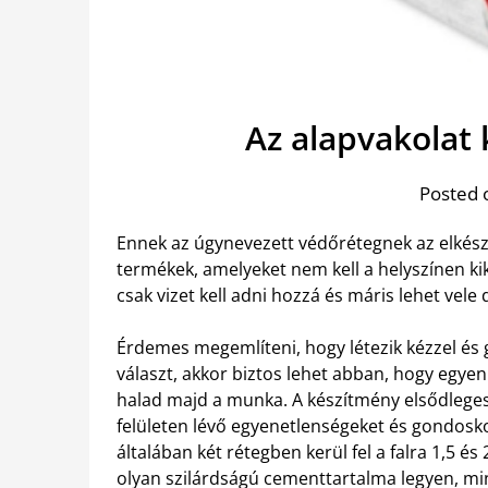
Az alapvakolat
Posted 
Ennek az úgynevezett védőrétegnek az elkés
termékek, amelyeket nem kell a helyszínen kik
csak vizet kell adni hozzá és máris lehet vele 
Érdemes megemlíteni, hogy létezik kézzel és 
választ, akkor biztos lehet abban, hogy egye
halad majd a munka.
A készítmény elsődleges
felületen lévő egyenetlenségeket és gondosko
általában két rétegben kerül fel a falra 1,5 
olyan szilárdságú cementtartalma legyen, mi