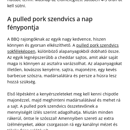
kell sütni.
A pulled pork szendvics a nap
fénypontja
A BBQ rajongóknak az egyik nagy kedvence, hiszen
könnyen és gyorsan elkészíthető. A
pulled pork szendvics
sokféleképpen
, különböző alapanyagokból dobható össze.
Az egyik legnépszerűbb a cheddar sajtos, amit akár saját
maga is könnyen az asztalra varázsolhat. Az alapanyagokat
illetően, kovászos kenyérre, sajtra, majonézre, egy kevés
barbecue szószra, madársalátára és persze a húsra lesz
hozzá szükség.
Első lépésként a kenyérszeleteket meg kell kenni chipotle
majonézzel, majd meghinteni madársalátával és mehet rá
a sajt. A pulled pork szendvics összetevőinek a
mennyiségét ízlés szerint adagolhatja. Miután minden
rákerül, öntse le szósszal! Amennyiben szereti az extra
ízélményeket, akkor csorgasson rá egy kanálnyi mézet és