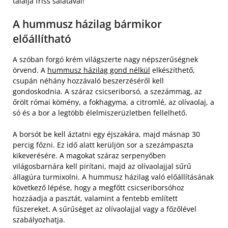
tálalja friss salátával!
A hummusz házilag bármikor
előállítható
A szóban forgó krém világszerte nagy népszerűségnek
örvend. A
hummusz házilag gond nélkül
elkészíthető,
csupán néhány hozzávaló beszerzéséről kell
gondoskodnia. A száraz csicseriborsó, a szezámmag, az
őrölt római kömény, a fokhagyma, a citromlé, az olívaolaj, a
só és a bor a legtöbb élelmiszerüzletben fellelhető.
A borsót be kell áztatni egy éjszakára, majd másnap 30
percig főzni. Ez idő alatt kerüljön sor a szezámpaszta
kikeverésére. A magokat száraz serpenyőben
világosbarnára kell pirítani, majd az olívaolajjal sűrű
állagúra turmixolni. A hummusz házilag való előállításának
következő lépése, hogy a megfőtt csicseriborsóhoz
hozzáadja a pasztát, valamint a fentebb említett
fűszereket. A sűrűséget az olívaolajjal vagy a főzőlével
szabályozhatja.