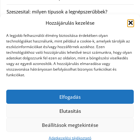
Szeszesital: milyen típusok a legnépszerűbbek?
Hozzájárulás kezelése
Kategóriák
A legjobb felhasználói élmény biztosítása érdekében olyan
technológiákat használunk, mint például a cookie-k, amelyek tárolják az
Egyéb
eszközinformációkat és/vagy hozzáférnek azokhoz. Ezen
technológiákhoz való hozzájárulás lehetővé teszi számunkra, hogy olyan
adatokat dolgozzunk fel ezen az oldalon, mint a böngészési viselkedés
Irodalom
vagy az egyedi azonosítók. A hozzájárulás elmaradása vagy
visszavonása hátrányosan befolyásolhat bizonyos funkciókat és
Szolgáltatás
funkciókat.
Szórakozás
Elfogadás
Webáruház
Elutasítás
Beállítások megtekintése
©2026 Minden ami pamut
| Design:
Newspaperly
WordPress Theme
Adatkezelési tájékoztató