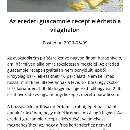
Az eredeti guacamole recept elérhető a
világhálón
Posted on 2023-06-09
Az avokádókrém pirítósra kenve nagyon finom harapnivaló,
ami bármilyen alkalomra tökéletesen megfelel. Az
eredeti
guacamole recept egyáltalán nem
bonyolult, ebből
kifolyólag bárki elkészítheti 10 perc alatt. Nem kell más
hozzá, mint lime, illetve annak a leve, só, bors, egy csokor
friss koriander, 1 db lilahagyma, 2 gerezd fokhagyma, 2 db
érett avokádó és ugyanennyi közepes méretű paradicsom.
A hozzávalók aprításakor érdemes robotgépet használni
annak érdekében, hogy minél krémesebb állagú legyen. Az
eredeti guacamole recept elkészítését valamelyest
megnehezítheti az, hogy a friss korianderhez nem túl