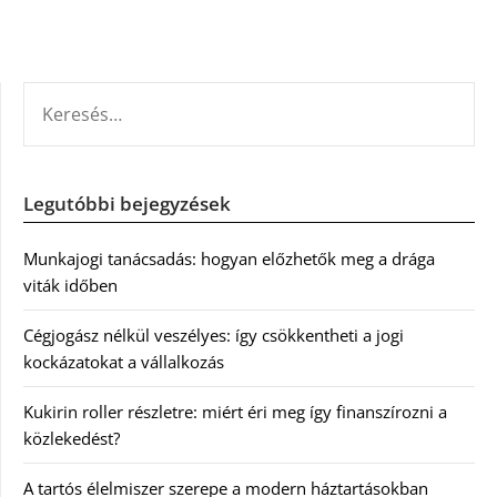
KERESÉS:
Legutóbbi bejegyzések
Munkajogi tanácsadás: hogyan előzhetők meg a drága
viták időben
Cégjogász nélkül veszélyes: így csökkentheti a jogi
kockázatokat a vállalkozás
Kukirin roller részletre: miért éri meg így finanszírozni a
közlekedést?
A tartós élelmiszer szerepe a modern háztartásokban