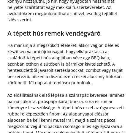
könnyű hozzájutni. Jó hír, hogy nyugodtan használhat
helyette szárítottat vagy mexikói fűszerkeveréket. Az
avokádókrém megbolondítható chilivel, esetleg tejföllel
ízlés szerint.
A tépett hús remek vendégváró
Ha már unja a megszokott ételeket, akkor vágjon bele és
készítsen valami újdonságot, hogy elkápráztassa a
családot! A
tépett hús alapjában véve
egy BBQ kaja,
azonban otthon a sütőben is bármikor kivitelezhető. A
hentesüzletből javasolt sertéslapockát, combot vagy tarját
beszerezni, hiszen a disznó ezen részei alacsony hőfokon
körülbelül fél nap alatt omlósra puhulnak.
Az előállításának első lépése a szárazpác keverése, amihez
barna cukorra, pirospaprikára, borsra, sóra és római
köményre lesz szüksége. A tépett hús ezzel az úgynevezett
rubbal elképesztően finom. Az alapanyagot először
alaposan be kell kenni mustárral, majd a száraz páccal
megszórni, végül folpackba csomagolni és egy éjszakára a
hűtőbe tenni. Másnap az előmelegített sütőben 4-5 órán át