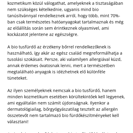
kozmetikum közül válogathat, amelyeknek a tisztaságában
nem szükséges kételkednie, ugyanis mind bio
tanúsítvánnyal rendelkeznek arról, hogy több, mint 70%-
ban csak természetes hatóanyagokat tartalmaznak és még
az előállítás során sem érintkeznek olyasmivel, ami
kockázatot jelentene az egészségre.
A bio tusfürdő az érzékeny bőrrel rendelkezőknek is
használható, így akár az egész család megreformálhatja a
tusolási szokásait. Persze, aki valamilyen allergiával küzd,
annak érdemes óvatosnak lenni, mert a természetben
megtalálható anyagok is idézhetnek elő különféle
tüneteket.
Az ilyen személyeknek nemcsak a bio tusfürdő, hanem
minden kozmetikum esetében körültekintőek kell legyenek,
ami egyáltalán nem számít újdonságnak. Ilyenkor a
dermatológiailag, bőrgyógyászatilag tesztelt az allergén
összetevőt nem tartalmazó bio fürdőkészítményeket kell
választani!