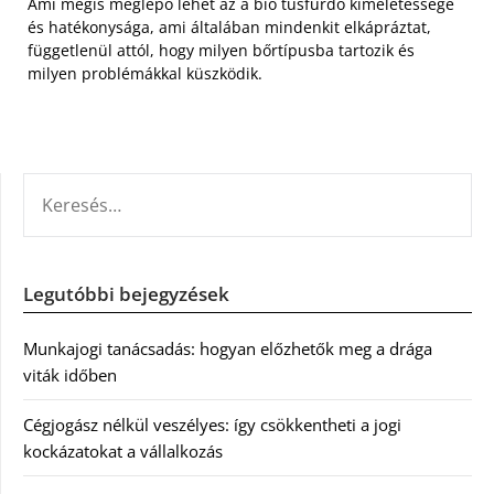
Ami mégis meglepő lehet az a bio tusfürdő kíméletessége
és hatékonysága, ami általában mindenkit elkápráztat,
függetlenül attól, hogy milyen bőrtípusba tartozik és
milyen problémákkal küszködik.
KERESÉS:
Legutóbbi bejegyzések
Munkajogi tanácsadás: hogyan előzhetők meg a drága
viták időben
Cégjogász nélkül veszélyes: így csökkentheti a jogi
kockázatokat a vállalkozás