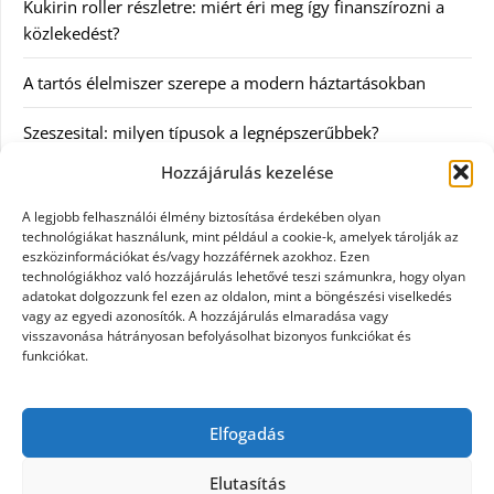
Kukirin roller részletre: miért éri meg így finanszírozni a
közlekedést?
A tartós élelmiszer szerepe a modern háztartásokban
Szeszesital: milyen típusok a legnépszerűbbek?
Hozzájárulás kezelése
Kategóriák
A legjobb felhasználói élmény biztosítása érdekében olyan
technológiákat használunk, mint például a cookie-k, amelyek tárolják az
Egyéb
eszközinformációkat és/vagy hozzáférnek azokhoz. Ezen
technológiákhoz való hozzájárulás lehetővé teszi számunkra, hogy olyan
adatokat dolgozzunk fel ezen az oldalon, mint a böngészési viselkedés
Irodalom
vagy az egyedi azonosítók. A hozzájárulás elmaradása vagy
visszavonása hátrányosan befolyásolhat bizonyos funkciókat és
Szolgáltatás
funkciókat.
Szórakozás
Elfogadás
Webáruház
Elutasítás