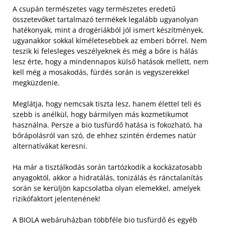
A csupán természetes vagy természetes eredetű
összetevőket tartalmazó termékek legalább ugyanolyan
hatékonyak, mint a drogériákból jól ismert készítmények,
ugyanakkor sokkal kíméletesebbek az emberi bőrrel. Nem
teszik ki felesleges veszélyeknek és még a bőre is hálás
lesz érte, hogy a mindennapos külső hatások mellett, nem
kell még a mosakodás, fürdés során is vegyszerekkel
megküzdenie.
Meglátja, hogy nemcsak tiszta lesz, hanem élettel teli és
szebb is anélkül, hogy bármilyen más kozmetikumot
használna. Persze a bio tusfürdő hatása is fokozható, ha
bőrápolásról van szó, de ehhez szintén érdemes natúr
alternatívákat keresni.
Ha már a tisztálkodás során tartózkodik a kockázatosabb
anyagoktól, akkor a hidratálás, tonizálás és ránctalanítás
során se kerüljön kapcsolatba olyan elemekkel, amelyek
rizikófaktort jelentenének!
A BIOLA webáruházban többféle bio tusfürdő és egyéb