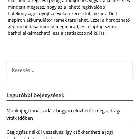
már nem a régi. Ha pedig a tulajdonos vigyáz a kellékre, és
mindent megtesz, hogy az a lehető legkiválóbb
hatékonyságot nyújtsa éveken keresztül, akkor a Dell
Inspiron akkumulátor remek társ lehet. Ezzel a hordozható
gép mobilitása mindig megmarad, és a laptop szinte
bárhol alkalmazható lesz a csatlakozó nélkül is.
KERESÉS:
Legutóbbi bejegyzések
Munkajogi tanácsadás: hogyan előzhetők meg a drága
viták időben
Cégjogász nélkül veszélyes: így csökkentheti a jogi