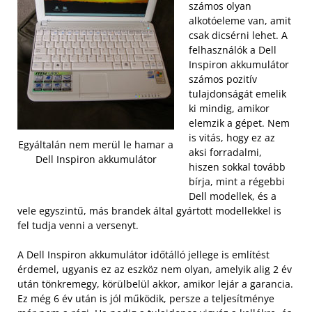
számos olyan
alkotóeleme van, amit
csak dicsérni lehet. A
felhasználók a Dell
Inspiron akkumulátor
számos pozitív
tulajdonságát emelik
ki mindig, amikor
elemzik a gépet. Nem
is vitás, hogy ez az
Egyáltalán nem merül le hamar a
aksi forradalmi,
Dell Inspiron akkumulátor
hiszen sokkal tovább
bírja, mint a régebbi
Dell modellek, és a
vele egyszintű, más brandek által gyártott modellekkel is
fel tudja venni a versenyt.
A Dell Inspiron akkumulátor időtálló jellege is említést
érdemel, ugyanis ez az eszköz nem olyan, amelyik alig 2 év
után tönkremegy, körülbelül akkor, amikor lejár a garancia.
Ez még 6 év után is jól működik, persze a teljesítménye