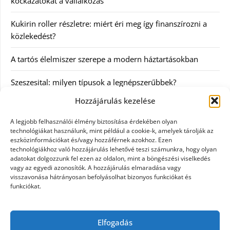
kockázatokat a vállalkozás
Kukirin roller részletre: miért éri meg így finanszírozni a
közlekedést?
A tartós élelmiszer szerepe a modern háztartásokban
Szeszesital: milyen típusok a legnépszerűbbek?
Hozzájárulás kezelése
Kategóriák
A legjobb felhasználói élmény biztosítása érdekében olyan
technológiákat használunk, mint például a cookie-k, amelyek tárolják az
Egyéb
eszközinformációkat és/vagy hozzáférnek azokhoz. Ezen
technológiákhoz való hozzájárulás lehetővé teszi számunkra, hogy olyan
adatokat dolgozzunk fel ezen az oldalon, mint a böngészési viselkedés
Irodalom
vagy az egyedi azonosítók. A hozzájárulás elmaradása vagy
visszavonása hátrányosan befolyásolhat bizonyos funkciókat és
Szolgáltatás
funkciókat.
Szórakozás
Elfogadás