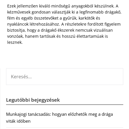
Ezek jellemzően kiváló minőségű anyagokból készülnek. A
kézművesek gondosan választják ki a legfinomabb drágakő,
fém és egyéb összetevőket a gyűrűk, karkötők és
nyakláncok létrehozásához. A részletekre fordított figyelem
biztosítja, hogy a drágakő ékszerek nemcsak vizuálisan
vonzóak, hanem tartósak és hosszú élettartamúak is
lesznek.
KERESÉS:
Legutóbbi bejegyzések
Munkajogi tanácsadás: hogyan előzhetők meg a drága
viták időben