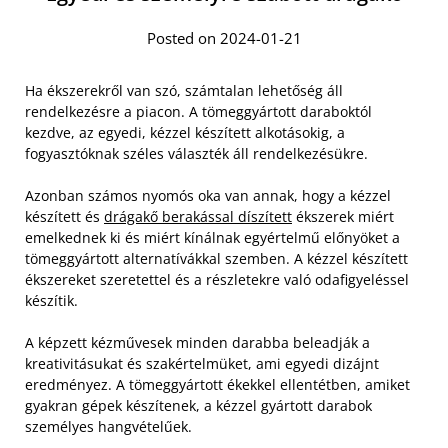
Posted on 2024-01-21
Ha ékszerekről van szó, számtalan lehetőség áll
rendelkezésre a piacon. A tömeggyártott daraboktól
kezdve, az egyedi, kézzel készített alkotásokig, a
fogyasztóknak széles választék áll rendelkezésükre.
Azonban számos nyomós oka van annak, hogy a kézzel
készített és
drágakő berakással díszített
ékszerek miért
emelkednek ki és miért kínálnak egyértelmű előnyöket a
tömeggyártott alternatívákkal szemben. A kézzel készített
ékszereket szeretettel és a részletekre való odafigyeléssel
készítik.
A képzett kézművesek minden darabba beleadják a
kreativitásukat és szakértelmüket, ami egyedi dizájnt
eredményez. A tömeggyártott ékekkel ellentétben, amiket
gyakran gépek készítenek, a kézzel gyártott darabok
személyes hangvételűek.