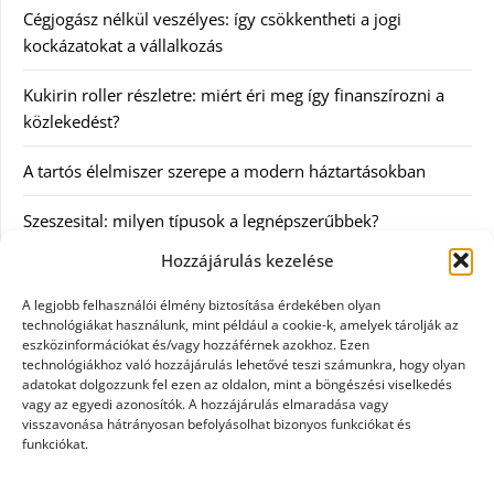
Cégjogász nélkül veszélyes: így csökkentheti a jogi
kockázatokat a vállalkozás
Kukirin roller részletre: miért éri meg így finanszírozni a
közlekedést?
A tartós élelmiszer szerepe a modern háztartásokban
Szeszesital: milyen típusok a legnépszerűbbek?
Hozzájárulás kezelése
Kategóriák
A legjobb felhasználói élmény biztosítása érdekében olyan
technológiákat használunk, mint például a cookie-k, amelyek tárolják az
Egyéb
eszközinformációkat és/vagy hozzáférnek azokhoz. Ezen
technológiákhoz való hozzájárulás lehetővé teszi számunkra, hogy olyan
adatokat dolgozzunk fel ezen az oldalon, mint a böngészési viselkedés
Irodalom
vagy az egyedi azonosítók. A hozzájárulás elmaradása vagy
visszavonása hátrányosan befolyásolhat bizonyos funkciókat és
Szolgáltatás
funkciókat.