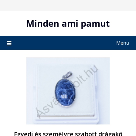
Skip
to
content
Minden ami pamut
Menu
Egyedi és személyre szabott drágakő