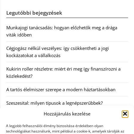
Legutóbbi bejegyzések
Munkajogi tanácsadás: hogyan előzhetők meg a drága
viták időben
Cégjogász nélkül veszélyes: így csökkentheti a jogi
kockázatokat a vállalkozás
Kukirin roller részletre: miért éri meg így finanszírozni a
közlekedést?
A tartós élelmiszer szerepe a modern háztartásokban
Szeszesital: milyen típusok a legnépszerűbbek?
Hozzájárulás kezelése
Kategóriák
A legjobb felhasználói élmény biztosítása érdekében olyan
technológiákat használunk, mint például a cookie-k, amelyek tárolják az