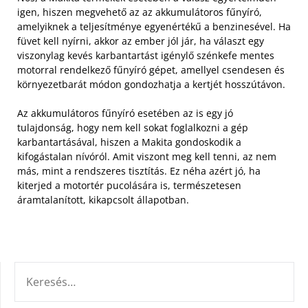
igen, hiszen megvehető az az akkumulátoros fűnyíró,
amelyiknek a teljesítménye egyenértékű a benzinesével. Ha
füvet kell nyírni, akkor az ember jól jár, ha választ egy
viszonylag kevés karbantartást igénylő szénkefe mentes
motorral rendelkező fűnyíró gépet, amellyel csendesen és
környezetbarát módon gondozhatja a kertjét hosszútávon.
Az akkumulátoros fűnyíró esetében az is egy jó
tulajdonság, hogy nem kell sokat foglalkozni a gép
karbantartásával, hiszen a Makita gondoskodik a
kifogástalan nívóról. Amit viszont meg kell tenni, az nem
más, mint a rendszeres tisztítás. Ez néha azért jó, ha
kiterjed a motortér pucolására is, természetesen
áramtalanított, kikapcsolt állapotban.
KERESÉS: