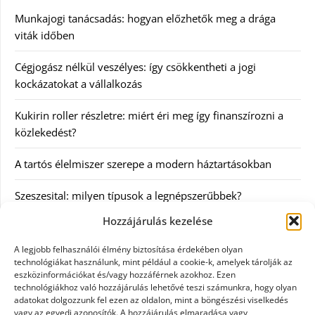
Munkajogi tanácsadás: hogyan előzhetők meg a drága
viták időben
Cégjogász nélkül veszélyes: így csökkentheti a jogi
kockázatokat a vállalkozás
Kukirin roller részletre: miért éri meg így finanszírozni a
közlekedést?
A tartós élelmiszer szerepe a modern háztartásokban
Szeszesital: milyen típusok a legnépszerűbbek?
Hozzájárulás kezelése
Kategóriák
A legjobb felhasználói élmény biztosítása érdekében olyan
technológiákat használunk, mint például a cookie-k, amelyek tárolják az
Egyéb
eszközinformációkat és/vagy hozzáférnek azokhoz. Ezen
technológiákhoz való hozzájárulás lehetővé teszi számunkra, hogy olyan
adatokat dolgozzunk fel ezen az oldalon, mint a böngészési viselkedés
Irodalom
vagy az egyedi azonosítók. A hozzájárulás elmaradása vagy