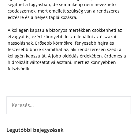
segíthet a fogyásban, de semmiképp nem nevezhető
csodaszernek, mert emellett szükség van a rendszeres
edzésre és a helyes táplálkozásra.
A kollagén kapszula bizonyos mértékben csökkenheti az
étvágyat is, ezért könnyebb lesz ellenállni az éjszakai
nassolásnak. Erősebb körmökre, fényesebb hajra és
feszesebb bőrre számíthat az, aki rendszeresen szedi a
kollagén kapszulát. A jobb oldódás érdekében, érdemes a
hidrolizált változatot választani, mert ez könnyebben
felszívódik.
KERESÉS:
Legutóbbi bejegyzések