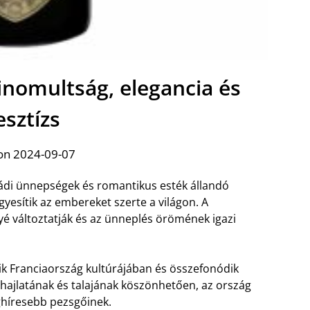
finomultság, elegancia és
esztízs
on 2024-09-07
ládi ünnepségek és romantikus esték állandó
yesítik az embereket szerte a világon. A
yé változtatják és az ünneplés örömének igazi
k Franciaország kultúrájában és összefonódik
hajlatának és talajának köszönhetően, az ország
ghíresebb pezsgőinek.