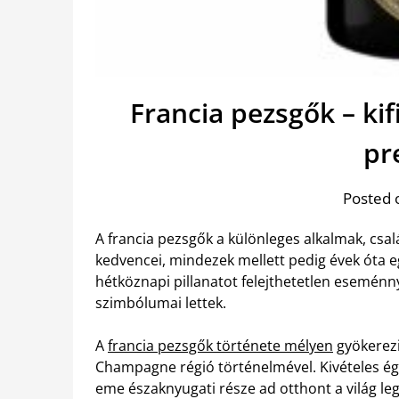
Francia pezsgők – ki
pr
Posted 
A francia pezsgők a különleges alkalmak, csa
kedvencei, mindezek mellett pedig évek óta eg
hétköznapi pillanatot felejthetetlen eseménn
szimbólumai lettek.
A
francia pezsgők története mélyen
gyökerezi
Champagne régió történelmével. Kivételes ég
eme északnyugati része ad otthont a világ le