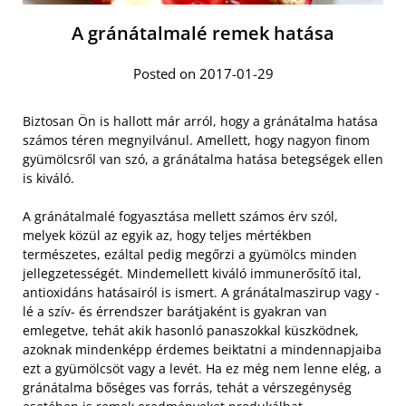
A gránátalmalé remek hatása
Posted on 2017-01-29
Biztosan Ön is hallott már arról, hogy a gránátalma hatása
számos téren megnyilvánul. Amellett, hogy nagyon finom
gyümölcsről van szó, a gránátalma hatása betegségek ellen
is kiváló.
A gránátalmalé fogyasztása mellett számos érv szól,
melyek közül az egyik az, hogy teljes mértékben
természetes, ezáltal pedig megőrzi a gyümölcs minden
jellegzetességét. Mindemellett kiváló immunerősítő ital,
antioxidáns hatásairól is ismert.
A gránátalmaszirup vagy -
lé a szív- és érrendszer barátjaként is gyakran van
emlegetve, tehát akik hasonló panaszokkal küszködnek,
azoknak mindenképp érdemes beiktatni a mindennapjaiba
ezt a gyümölcsöt vagy a levét. Ha ez még nem lenne elég, a
gránátalma bőséges vas forrás, tehát a vérszegénység