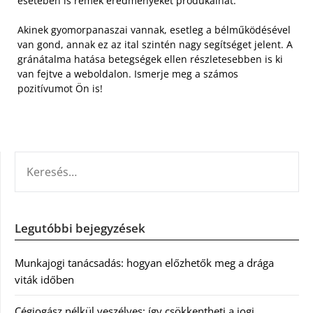
esetében is remek eredményeket produkálhat.
Akinek gyomorpanaszai vannak, esetleg a bélműködésével
van gond, annak ez az ital szintén nagy segítséget jelent. A
gránátalma hatása betegségek ellen részletesebben is ki
van fejtve a weboldalon. Ismerje meg a számos
pozitívumot Ön is!
KERESÉS:
Legutóbbi bejegyzések
Munkajogi tanácsadás: hogyan előzhetők meg a drága
viták időben
Cégjogász nélkül veszélyes: így csökkentheti a jogi