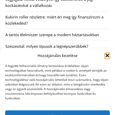
kockázatokat a vállalkozás
Kukirin roller részletre: miért éri meg így finanszírozni a
közlekedést?
A tartós élelmiszer szerepe a modern háztartásokban
Szeszesital: milyen típusok a legnépszerűbbek?
Hozzájárulás kezelése
Kategóriák
A legjobb felhasználói élmény biztosítása érdekében olyan
technológiákat használunk, mint például a cookie-k, amelyek tárolják az
Egyéb
eszközinformációkat és/vagy hozzáférnek azokhoz. Ezen
technológiákhoz való hozzájárulás lehetővé teszi számunkra, hogy olyan
adatokat dolgozzunk fel ezen az oldalon, mint a böngészési viselkedés
Irodalom
vagy az egyedi azonosítók. A hozzájárulás elmaradása vagy
visszavonása hátrányosan befolyásolhat bizonyos funkciókat és
Szolgáltatás
funkciókat.
Szórakozás