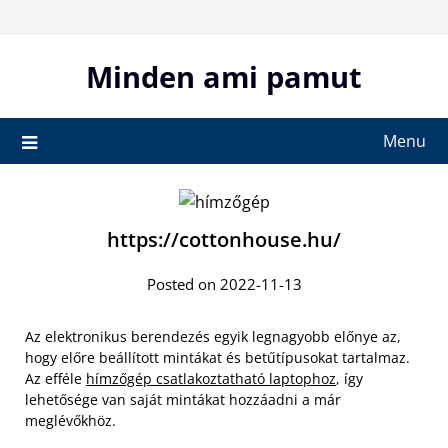
Skip
to
content
Minden ami pamut
Menu
https://cottonhouse.hu/
Posted on 2022-11-13
Az elektronikus berendezés egyik legnagyobb előnye az,
hogy előre beállított mintákat és betűtípusokat tartalmaz.
Az efféle
hímzőgép csatlakoztatható laptophoz
, így
lehetősége van saját mintákat hozzáadni a már
meglévőkhöz.