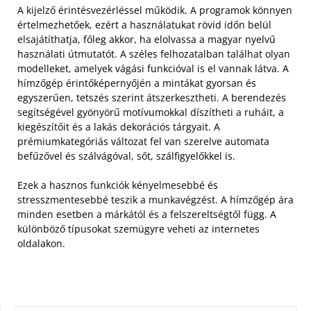
A kijelző érintésvezérléssel működik. A programok könnyen
értelmezhetőek, ezért a használatukat rövid időn belül
elsajátíthatja, főleg akkor, ha elolvassa a magyar nyelvű
használati útmutatót. A széles felhozatalban találhat olyan
modelleket, amelyek vágási funkcióval is el vannak látva.
A
hímzőgép érintőképernyőjén a mintákat gyorsan és
egyszerűen, tetszés szerint átszerkesztheti. A berendezés
segítségével gyönyörű motívumokkal díszítheti a ruháit, a
kiegészítőit és a lakás dekorációs tárgyait. A
prémiumkategóriás változat fel van szerelve automata
befűzővel és szálvágóval, sőt, szálfigyelőkkel is.
Ezek a hasznos funkciók kényelmesebbé és
stresszmentesebbé teszik a munkavégzést. A hímzőgép ára
minden esetben a márkától és a felszereltségtől függ. A
különböző típusokat szemügyre veheti az internetes
oldalakon.