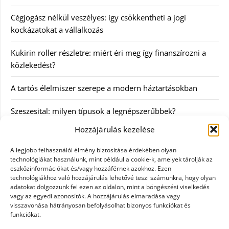
Cégjogász nélkül veszélyes: így csökkentheti a jogi
kockázatokat a vállalkozás
Kukirin roller részletre: miért éri meg így finanszírozni a
közlekedést?
A tartós élelmiszer szerepe a modern háztartásokban
Szeszesital: milyen típusok a legnépszerűbbek?
Hozzájárulás kezelése
Kategóriák
A legjobb felhasználói élmény biztosítása érdekében olyan
technológiákat használunk, mint például a cookie-k, amelyek tárolják az
Egyéb
eszközinformációkat és/vagy hozzáférnek azokhoz. Ezen
technológiákhoz való hozzájárulás lehetővé teszi számunkra, hogy olyan
adatokat dolgozzunk fel ezen az oldalon, mint a böngészési viselkedés
Irodalom
vagy az egyedi azonosítók. A hozzájárulás elmaradása vagy
visszavonása hátrányosan befolyásolhat bizonyos funkciókat és
Szolgáltatás
funkciókat.