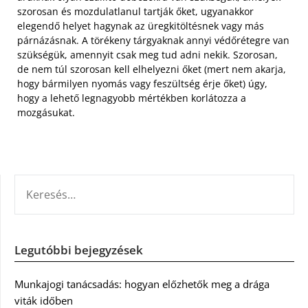
szorosan és mozdulatlanul tartják őket, ugyanakkor
elegendő helyet hagynak az üregkitöltésnek vagy más
párnázásnak. A törékeny tárgyaknak annyi védőrétegre van
szükségük, amennyit csak meg tud adni nekik. Szorosan,
de nem túl szorosan kell elhelyezni őket (mert nem akarja,
hogy bármilyen nyomás vagy feszültség érje őket) úgy,
hogy a lehető legnagyobb mértékben korlátozza a
mozgásukat.
KERESÉS:
Legutóbbi bejegyzések
Munkajogi tanácsadás: hogyan előzhetők meg a drága
viták időben