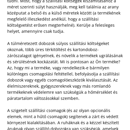
tudni. Most, hogy a szállítási költségek kiszámításához a
méret szerinti súlyt használják, meg kell találnia az arany
középutat a belső és a külső méretek között (a termékének
megfelelő illeszkedést anélkül, hogy a szállítási
költségvetést erősen megterhelné). Kerülje a felesleges
helyet, amennyire csak tudja.
A túlméretezett dobozok súlyos szállítási költségeket
okoznak, több üres térkitöltést és kartondoboz-
zárószalagot igényelnek, és növelik a termékek ugrálásának
és sérülésének kockázatát. Mi is pontosan az Ön terméke?
Az, hogy mi a terméke, vagy rendelkezik-e bármilyen
különleges csomagolási feltétellel, befolyásolja a szállítási
dobozok vagy egyéb csomagolóeszközök kiválasztását. Az
élelmiszereknek, gyógyszereknek vagy más romlandó
termékeknek védelemre van szükségük a hőmérséklet és
páratartalom változásokkal szemben.
A szigetelt szállítási csomagok (és az olyan opcionális
elemek, mint a hűtő csomagok) segítenek a zárt és védett
környezet kialakításában. A ruháknak és a kézzel készített
áruknak olyan szállító dobozokra van szükségük, amelyek