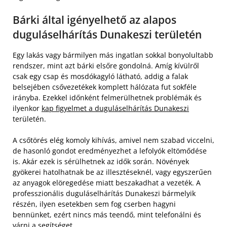
Bárki által igényelhető az alapos
duguláselhárítás Dunakeszi területén
Egy lakás vagy bármilyen más ingatlan sokkal bonyolultabb
rendszer, mint azt bárki elsőre gondolná. Amíg kívülről
csak egy csap és mosdókagyló látható, addig a falak
belsejében csővezetékek komplett hálózata fut sokféle
irányba. Ezekkel időnként felmerülhetnek problémák és
ilyenkor
kap figyelmet a duguláselhárítás Dunakeszi
területén.
A csőtörés elég komoly kihívás, amivel nem szabad viccelni,
de hasonló gondot eredményezhet a lefolyók eltömődése
is. Akár ezek is sérülhetnek az idők során. Növények
gyökerei hatolhatnak be az illesztéseknél, vagy egyszerűen
az anyagok elöregedése miatt beszakadhat a vezeték. A
professzionális duguláselhárítás Dunakeszi bármelyik
részén, ilyen esetekben sem fog cserben hagyni
bennünket, ezért nincs más teendő, mint telefonálni és
várni a segítséget.