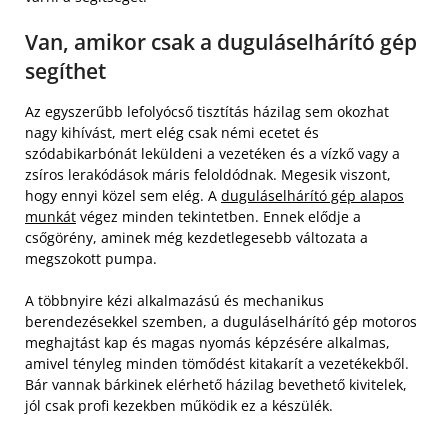
Van, amikor csak a duguláselhárító gép
segíthet
Az egyszerűbb lefolyócső tisztítás házilag sem okozhat
nagy kihívást, mert elég csak némi ecetet és
szódabikarbónát leküldeni a vezetéken és a vízkő vagy a
zsíros lerakódások máris feloldódnak. Megesik viszont,
hogy ennyi közel sem elég. A
duguláselhárító gép alapos
munkát
végez minden tekintetben. Ennek elődje a
csőgörény, aminek még kezdetlegesebb változata a
megszokott pumpa.
A többnyire kézi alkalmazású és mechanikus
berendezésekkel szemben, a duguláselhárító gép motoros
meghajtást kap és magas nyomás képzésére alkalmas,
amivel tényleg minden tömődést kitakarít a vezetékekből.
Bár vannak bárkinek elérhető házilag bevethető kivitelek,
jól csak profi kezekben működik ez a készülék.