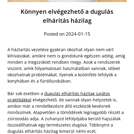
Könnyen elvégezhető a dugulás
elhárítás házilag
Posted on 2024-01-15
A háztartás vezetése gyakran okozhat olyan nem várt
kihívásokat, amikre nem is gondolunk egészen addig, amíg
minden a megszokott rendben megy. Azok a rendszerek
viszont, amik folyamatosan használatban vannak, idővel
okozhatnak problémákat. Ilyenek a különféle lefolyók a
konyhában és a fürdőszobában.
Bár sok esetben a
dugulás elhárítás házilag sajátos
praktikákkal
elvégezhető, de vannak olyan helyzetek is,
amikor már a rendelkezésre álló eszközök kevésnek
minősülnek. Alapvetően a tömődések legnagyobb részét a
zsírosodás adja. A zuhanyzó lefolyójába kerülő hajszálak
összeállhatnak egy természetes dugóvá. Többnyire a
dugulás elhárítás házilag kimerül némi ecet,