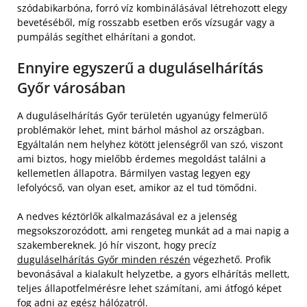
szódabikarbóna, forró víz kombinálásával létrehozott elegy
bevetéséből, míg rosszabb esetben erős vízsugár vagy a
pumpálás segíthet elhárítani a gondot.
Ennyire egyszerű a duguláselhárítás
Győr városában
A duguláselhárítás Győr területén ugyanúgy felmerülő
problémakör lehet, mint bárhol máshol az országban.
Egyáltalán nem helyhez kötött jelenségről van szó, viszont
ami biztos, hogy mielőbb érdemes megoldást találni a
kellemetlen állapotra. Bármilyen vastag legyen egy
lefolyócső, van olyan eset, amikor az el tud tömődni.
A nedves kéztörlők alkalmazásával ez a jelenség
megsokszorozódott, ami rengeteg munkát ad a mai napig a
szakembereknek. Jó hír viszont, hogy precíz
duguláselhárítás Győr minden részén
végezhető. Profik
bevonásával a kialakult helyzetbe, a gyors elhárítás mellett,
teljes állapotfelmérésre lehet számítani, ami átfogó képet
fog adni az egész hálózatról.