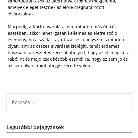
kimondottan azok az alternatívák fognak megjelenni,
amelyek eleget tesznek az előre meghatározott
elvárásainak.
Márpedig a Korfu nyaralás, mint minden más úti cél
esetében, akkor lehet igazán kellemes és életre szóló
esemény, ha a szállás, az utazás és a helyszín is minden
olyan, ami az összes elvárását kielégíti, tehát érdemes
használni a részletes keresőt ahelyett, hogy az első opcióra
rábólint és majd csak később eszmél rá, hogy ez sem jó és
az sem olyan, mint ahogy szerette volna.
KERESÉS:
Legutóbbi bejegyzések