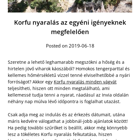
Korfu nyaralás az egyéni igényeknek
megfelelően
Posted on 2019-06-18
Szeretne a lehető leghamarabb megszökni a hőség és a
hirtelen jövő viharok káoszából? Homokos tengerparttal és
kellemes hőmérsékletű vízzel tenné elviselhetőbbé a nyári
forróságot? Akkor egy
Korfu nyaralás minden vágyát
teljesítheti, hiszen ott minden megtalálható, ami
kellemessé tudja tenni a nyarat, ráadásul az Invia oldalán
néhány nap múlva lévő időpontra is foglalhat utazást.
Csak adja meg az indulás és az érkezés dátumait, utána
máris kedvére válogathat a jobbnál-jobb ajánlatok között!
Ha pedig további szűrőket is beállít, akkor még könnyebb
lesz a tökéletes Korfu nyaralás felkutatása, hiszen