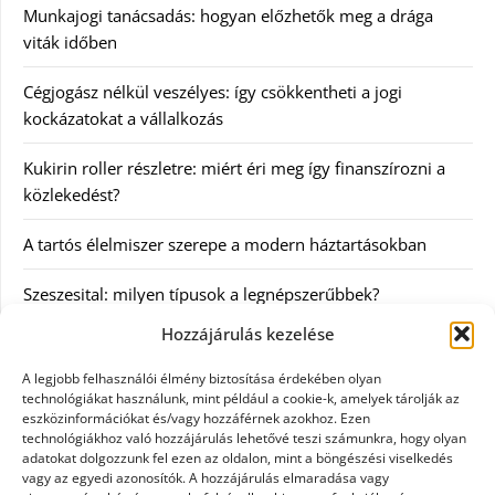
Munkajogi tanácsadás: hogyan előzhetők meg a drága
viták időben
Cégjogász nélkül veszélyes: így csökkentheti a jogi
kockázatokat a vállalkozás
Kukirin roller részletre: miért éri meg így finanszírozni a
közlekedést?
A tartós élelmiszer szerepe a modern háztartásokban
Szeszesital: milyen típusok a legnépszerűbbek?
Hozzájárulás kezelése
Kategóriák
A legjobb felhasználói élmény biztosítása érdekében olyan
technológiákat használunk, mint például a cookie-k, amelyek tárolják az
Egyéb
eszközinformációkat és/vagy hozzáférnek azokhoz. Ezen
technológiákhoz való hozzájárulás lehetővé teszi számunkra, hogy olyan
adatokat dolgozzunk fel ezen az oldalon, mint a böngészési viselkedés
Irodalom
vagy az egyedi azonosítók. A hozzájárulás elmaradása vagy