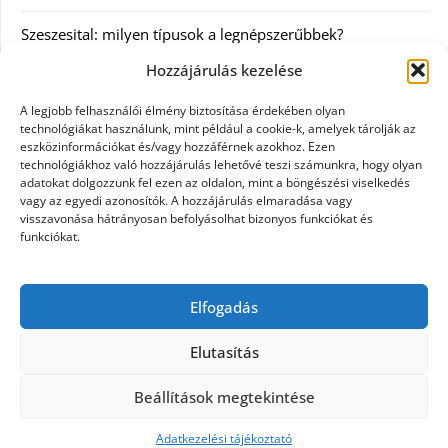
Szeszesital: milyen típusok a legnépszerűbbek?
Hozzájárulás kezelése
Kategóriák
A legjobb felhasználói élmény biztosítása érdekében olyan
technológiákat használunk, mint például a cookie-k, amelyek tárolják az
Egyéb
eszközinformációkat és/vagy hozzáférnek azokhoz. Ezen
technológiákhoz való hozzájárulás lehetővé teszi számunkra, hogy olyan
adatokat dolgozzunk fel ezen az oldalon, mint a böngészési viselkedés
Irodalom
vagy az egyedi azonosítók. A hozzájárulás elmaradása vagy
visszavonása hátrányosan befolyásolhat bizonyos funkciókat és
Szolgáltatás
funkciókat.
Szórakozás
Elfogadás
Webáruház
Elutasítás
Beállítások megtekintése
©2026 Minden ami pamut
| Design:
Newspaperly
WordPress Theme
Adatkezelési tájékoztató