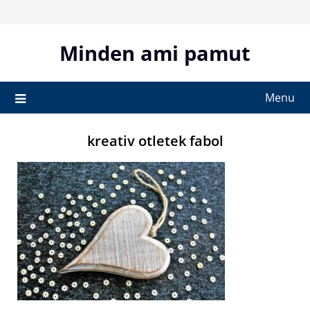
Skip
to
content
Minden ami pamut
Menu
kreativ otletek fabol