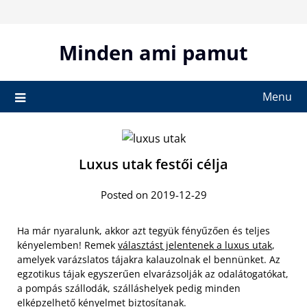
Skip
to
content
Minden ami pamut
Menu
Luxus utak festői célja
Posted on 2019-12-29
Ha már nyaralunk, akkor azt tegyük fényűzően és teljes
kényelemben! Remek
választást jelentenek a luxus utak
,
amelyek varázslatos tájakra kalauzolnak el bennünket. Az
egzotikus tájak egyszerűen elvarázsolják az odalátogatókat,
a pompás szállodák, szálláshelyek pedig minden
elképzelhető kényelmet biztosítanak.