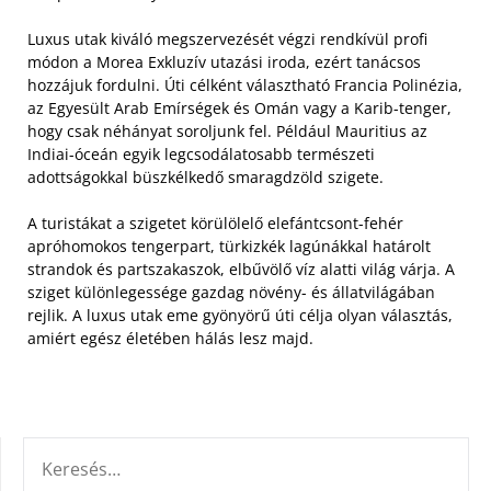
Luxus utak kiváló megszervezését végzi rendkívül profi
módon a Morea Exkluzív utazási iroda, ezért tanácsos
hozzájuk fordulni. Úti célként választható Francia Polinézia,
az Egyesült Arab Emírségek és Omán vagy a Karib-tenger,
hogy csak néhányat soroljunk fel. Például Mauritius az
Indiai-óceán egyik legcsodálatosabb természeti
adottságokkal büszkélkedő smaragdzöld szigete.
A turistákat a szigetet körülölelő elefántcsont-fehér
apróhomokos tengerpart, türkizkék lagúnákkal határolt
strandok és partszakaszok, elbűvölő víz alatti világ várja. A
sziget különlegessége gazdag növény- és állatvilágában
rejlik. A luxus utak eme gyönyörű úti célja olyan választás,
amiért egész életében hálás lesz majd.
KERESÉS: