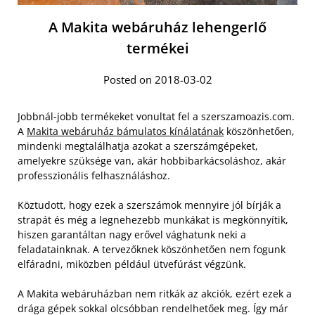
A Makita webáruház lehengerlő
termékei
Posted on 2018-03-02
Jobbnál-jobb termékeket vonultat fel a szerszamoazis.com.
A
Makita webáruház bámulatos kínálatának
köszönhetően,
mindenki megtalálhatja azokat a szerszámgépeket,
amelyekre szüksége van, akár hobbibarkácsoláshoz, akár
professzionális felhasználáshoz.
Köztudott, hogy ezek a szerszámok mennyire jól bírják a
strapát és még a legnehezebb munkákat is megkönnyítik,
hiszen garantáltan nagy erővel vághatunk neki a
feladatainknak. A tervezőknek köszönhetően nem fogunk
elfáradni, miközben például ütvefúrást végzünk.
A Makita webáruházban nem ritkák az akciók, ezért ezek a
drága gépek sokkal olcsóbban rendelhetőek meg. Így már