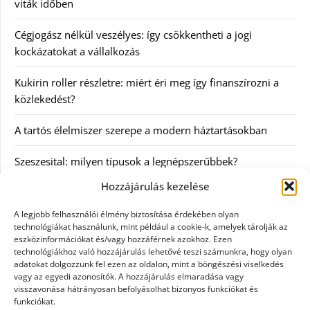
viták időben
Cégjogász nélkül veszélyes: így csökkentheti a jogi
kockázatokat a vállalkozás
Kukirin roller részletre: miért éri meg így finanszírozni a
közlekedést?
A tartós élelmiszer szerepe a modern háztartásokban
Szeszesital: milyen típusok a legnépszerűbbek?
Hozzájárulás kezelése
Kategóriák
A legjobb felhasználói élmény biztosítása érdekében olyan
technológiákat használunk, mint például a cookie-k, amelyek tárolják az
Egyéb
eszközinformációkat és/vagy hozzáférnek azokhoz. Ezen
technológiákhoz való hozzájárulás lehetővé teszi számunkra, hogy olyan
adatokat dolgozzunk fel ezen az oldalon, mint a böngészési viselkedés
Irodalom
vagy az egyedi azonosítók. A hozzájárulás elmaradása vagy
visszavonása hátrányosan befolyásolhat bizonyos funkciókat és
Szolgáltatás
funkciókat.