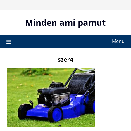
Skip
to
content
Minden ami pamut
Menu
szer4