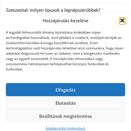
Szeszesital: milyen típusok a legnépszerűbbek?
Hozzájárulás kezelése
Kategóriák
A legjobb felhasználói élmény biztosítása érdekében olyan
technológiákat használunk, mint például a cookie-k, amelyek tárolják az
Egyéb
eszközinformációkat és/vagy hozzáférnek azokhoz. Ezen
technológiákhoz való hozzájárulás lehetővé teszi számunkra, hogy olyan
adatokat dolgozzunk fel ezen az oldalon, mint a böngészési viselkedés
Irodalom
vagy az egyedi azonosítók. A hozzájárulás elmaradása vagy
visszavonása hátrányosan befolyásolhat bizonyos funkciókat és
Szolgáltatás
funkciókat.
Szórakozás
Elfogadás
Webáruház
Elutasítás
Beállítások megtekintése
©2026 Minden ami pamut
| Design:
Newspaperly
WordPress Theme
Adatkezelési tájékoztató