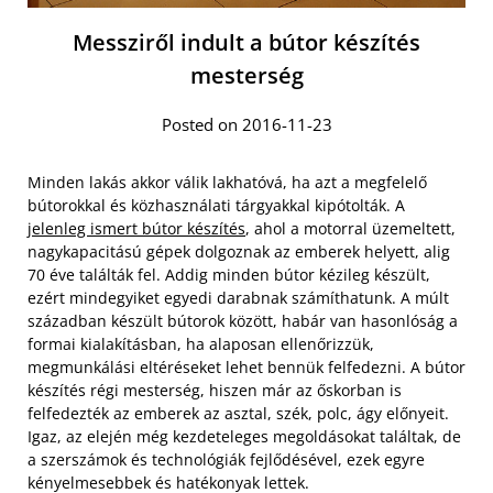
Messziről indult a bútor készítés
mesterség
Posted on 2016-11-23
Minden lakás akkor válik lakhatóvá, ha azt a megfelelő
bútorokkal és közhasználati tárgyakkal kipótolták. A
jelenleg ismert bútor készítés
, ahol a motorral üzemeltett,
nagykapacitású gépek dolgoznak az emberek helyett, alig
70 éve találták fel. Addig minden bútor kézileg készült,
ezért mindegyiket egyedi darabnak számíthatunk. A múlt
században készült bútorok között, habár van hasonlóság a
formai kialakításban, ha alaposan ellenőrizzük,
megmunkálási eltéréseket lehet bennük felfedezni. A bútor
készítés régi mesterség, hiszen már az őskorban is
felfedezték az emberek az asztal, szék, polc, ágy előnyeit.
Igaz, az elején még kezdeteleges megoldásokat találtak, de
a szerszámok és technológiák fejlődésével, ezek egyre
kényelmesebbek és hatékonyak lettek.