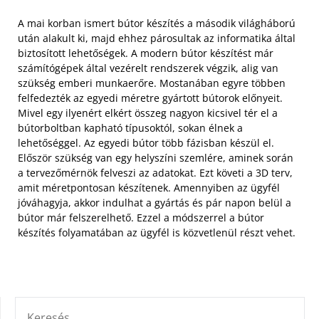
A mai korban ismert bútor készítés a második világháború
után alakult ki, majd ehhez párosultak az informatika által
biztosított lehetőségek. A modern bútor készítést már
számítógépek által vezérelt rendszerek végzik, alig van
szükség emberi munkaerőre. Mostanában egyre többen
felfedezték az egyedi méretre gyártott bútorok előnyeit.
Mivel egy ilyenért elkért összeg nagyon kicsivel tér el a
bútorboltban kapható típusoktól, sokan élnek a
lehetőséggel. Az egyedi bútor több fázisban készül el.
Először szükség van egy helyszíni szemlére, aminek során
a tervezőmérnök felveszi az adatokat. Ezt követi a 3D terv,
amit méretpontosan készítenek. Amennyiben az ügyfél
jóváhagyja, akkor indulhat a gyártás és pár napon belül a
bútor már felszerelhető. Ezzel a módszerrel a bútor
készítés folyamatában az ügyfél is közvetlenül részt vehet.
KERESÉS: