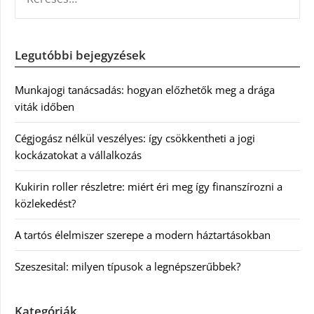
Legutóbbi bejegyzések
Munkajogi tanácsadás: hogyan előzhetők meg a drága
viták időben
Cégjogász nélkül veszélyes: így csökkentheti a jogi
kockázatokat a vállalkozás
Kukirin roller részletre: miért éri meg így finanszírozni a
közlekedést?
A tartós élelmiszer szerepe a modern háztartásokban
Szeszesital: milyen típusok a legnépszerűbbek?
Kategóriák