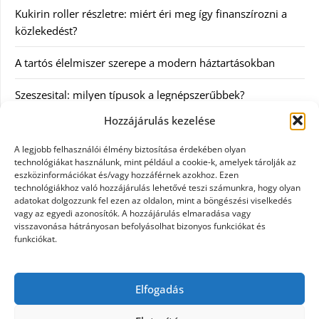
Kukirin roller részletre: miért éri meg így finanszírozni a
közlekedést?
A tartós élelmiszer szerepe a modern háztartásokban
Szeszesital: milyen típusok a legnépszerűbbek?
Hozzájárulás kezelése
Kategóriák
A legjobb felhasználói élmény biztosítása érdekében olyan
technológiákat használunk, mint például a cookie-k, amelyek tárolják az
Egyéb
eszközinformációkat és/vagy hozzáférnek azokhoz. Ezen
technológiákhoz való hozzájárulás lehetővé teszi számunkra, hogy olyan
adatokat dolgozzunk fel ezen az oldalon, mint a böngészési viselkedés
Irodalom
vagy az egyedi azonosítók. A hozzájárulás elmaradása vagy
visszavonása hátrányosan befolyásolhat bizonyos funkciókat és
Szolgáltatás
funkciókat.
Szórakozás
Elfogadás
Webáruház