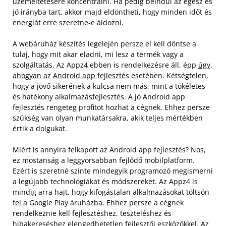
üzemeltetésére koncentrálni. Ha pedig beindul az egész és
jó irányba tart, akkor majd eldöntheti, hogy minden időt és
energiát erre szeretne-e áldozni.
A webáruház készítés legelején persze el kell döntse a
tulaj, hogy mit akar eladni, mi lesz a termék vagy a
szolgáltatás. Az Appz4 ebben is rendelkezésre áll, épp
úgy,
ahogyan az Android app fejlesztés
esetében. Kétségtelen,
hogy a jövő sikerének a kulcsa nem más, mint a tökéletes
és hatékony alkalmazásfejlesztés. A jó Android app
fejlesztés rengeteg profitot hozhat a cégnek. Ehhez persze
szükség van olyan munkatársakra, akik teljes mértékben
értik a dolgukat.
Miért is annyira felkapott az Android app fejlesztés? Nos,
ez mostanság a leggyorsabban fejlődő mobilplatform.
Ezért is szeretné szinte mindegyik programozó megismerni
a legújabb technológiákat és módszereket. Az Appz4 is
mindig arra hajt, hogy kifogástalan alkalmazásokat töltsön
fel a Google Play áruházba. Ehhez persze a cégnek
rendelkeznie kell fejlesztéshez, teszteléshez és
hibakereséshez elengedhetetlen fejlesztői eszközökkel. Az