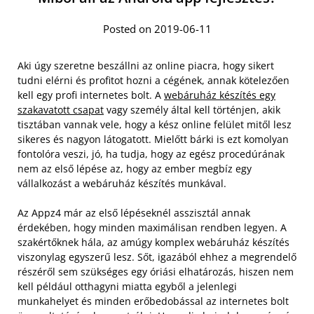
Posted on 2019-06-11
Aki úgy szeretne beszállni az online piacra, hogy sikert
tudni elérni és profitot hozni a cégének, annak kötelezően
kell egy profi internetes bolt. A
webáruház készítés egy
szakavatott csapat
vagy személy által kell történjen, akik
tisztában vannak vele, hogy a kész online felület mitől lesz
sikeres és nagyon látogatott. Mielőtt bárki is ezt komolyan
fontolóra veszi, jó, ha tudja, hogy az egész procedúrának
nem az első lépése az, hogy az ember megbíz egy
vállalkozást a webáruház készítés munkával.
Az Appz4 már az első lépéseknél asszisztál annak
érdekében, hogy minden maximálisan rendben legyen. A
szakértőknek hála, az amúgy komplex webáruház készítés
viszonylag egyszerű lesz. Sőt, igazából ehhez a megrendelő
részéről sem szükséges egy óriási elhatározás, hiszen nem
kell például otthagyni miatta egyből a jelenlegi
munkahelyet és minden erőbedobással az internetes bolt