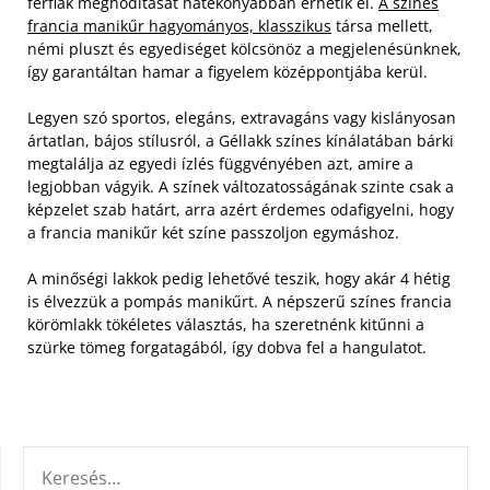
férfiak meghódítását hatékonyabban érhetik el.
A színes
francia manikűr hagyományos, klasszikus
társa mellett,
némi pluszt és egyediséget kölcsönöz a megjelenésünknek,
így garantáltan hamar a figyelem középpontjába kerül.
Legyen szó sportos, elegáns, extravagáns vagy kislányosan
ártatlan, bájos stílusról, a Géllakk színes kínálatában bárki
megtalálja az egyedi ízlés függvényében azt, amire a
legjobban vágyik. A színek változatosságának szinte csak a
képzelet szab határt, arra azért érdemes odafigyelni, hogy
a francia manikűr két színe passzoljon egymáshoz.
A minőségi lakkok pedig lehetővé teszik, hogy akár 4 hétig
is élvezzük a pompás manikűrt. A népszerű színes francia
körömlakk tökéletes választás, ha szeretnénk kitűnni a
szürke tömeg forgatagából, így dobva fel a hangulatot.
KERESÉS: