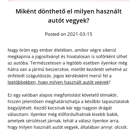
Miként dönthető el milyen használt
autót vegyek?
Posted on 2021-03-15
Nagy öröm egy ember életében, amikor végre sikerül
megkapnia a jogosítványt és hivatalosan is sofőrként ülhet
az autóba. Természetesen a legtöbb esetben ilyenkor még
hátra van a jármű beszerzése, mielőtt kezdetét vehetné az
önfeledt száguldozás. Jogos kérdésként merül fel a
legtöbbekben, hogy milyen használt autót vegyek
?
Ez egy valóban alapos megfontolást követelő témakör,
hiszen jelentősen meghatározhatja a későbbi tapasztalatok
begyűjtését. Kezdő kocsinak kár egy nagyon drágát
választani. Ilyenkor még előfordulhatnak kisebb bakik,
amelyek sérüléssel járnak, tehát a válasz ilyenkor arra,
hogy milyen használt autót vegyek, általában annyi: olcsót.