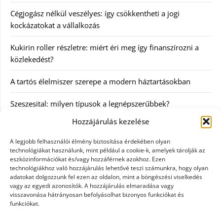
Cégjogász nélkül veszélyes: így csökkentheti a jogi
kockázatokat a vállalkozás
Kukirin roller részletre: miért éri meg így finanszírozni a
közlekedést?
A tartós élelmiszer szerepe a modern háztartásokban
Szeszesital: milyen típusok a legnépszerűbbek?
Hozzájárulás kezelése
Kategóriák
A legjobb felhasználói élmény biztosítása érdekében olyan
technológiákat használunk, mint például a cookie-k, amelyek tárolják az
Egyéb
eszközinformációkat és/vagy hozzáférnek azokhoz. Ezen
technológiákhoz való hozzájárulás lehetővé teszi számunkra, hogy olyan
adatokat dolgozzunk fel ezen az oldalon, mint a böngészési viselkedés
Irodalom
vagy az egyedi azonosítók. A hozzájárulás elmaradása vagy
visszavonása hátrányosan befolyásolhat bizonyos funkciókat és
Szolgáltatás
funkciókat.