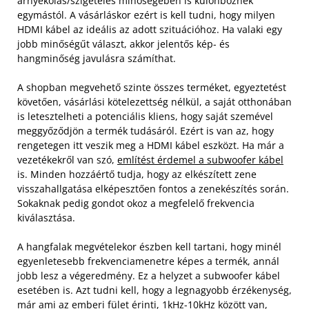
árnyékolás/szigetelés minőségében is különböznek
egymástól. A vásárláskor ezért is kell tudni, hogy milyen
HDMI kábel az ideális az adott szituációhoz. Ha valaki egy
jobb minőségűt választ, akkor jelentős kép- és
hangminőség javulásra számíthat.
A shopban megvehető szinte összes terméket, egyeztetést
követően, vásárlási kötelezettség nélkül, a saját otthonában
is letesztelheti a potenciális kliens, hogy saját szemével
meggyőződjön a termék tudásáról. Ezért is van az, hogy
rengetegen itt veszik meg a HDMI kábel eszközt. Ha már a
vezetékekről van szó,
említést érdemel a subwoofer kábel
is. Minden hozzáértő tudja, hogy az elkészített zene
visszahallgatása elképesztően fontos a zenekészítés során.
Sokaknak pedig gondot okoz a megfelelő frekvencia
kiválasztása.
A hangfalak megvételekor észben kell tartani, hogy minél
egyenletesebb frekvenciamenetre képes a termék, annál
jobb lesz a végeredmény. Ez a helyzet a subwoofer kábel
esetében is. Azt tudni kell, hogy a legnagyobb érzékenység,
már ami az emberi fület érinti, 1kHz-10kHz között van,