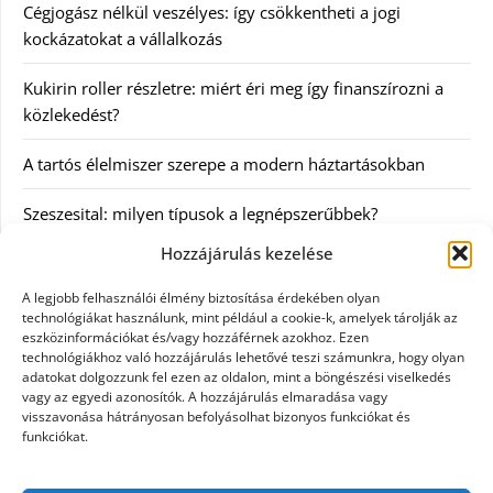
Cégjogász nélkül veszélyes: így csökkentheti a jogi
kockázatokat a vállalkozás
Kukirin roller részletre: miért éri meg így finanszírozni a
közlekedést?
A tartós élelmiszer szerepe a modern háztartásokban
Szeszesital: milyen típusok a legnépszerűbbek?
Hozzájárulás kezelése
Kategóriák
A legjobb felhasználói élmény biztosítása érdekében olyan
technológiákat használunk, mint például a cookie-k, amelyek tárolják az
Egyéb
eszközinformációkat és/vagy hozzáférnek azokhoz. Ezen
technológiákhoz való hozzájárulás lehetővé teszi számunkra, hogy olyan
adatokat dolgozzunk fel ezen az oldalon, mint a böngészési viselkedés
Irodalom
vagy az egyedi azonosítók. A hozzájárulás elmaradása vagy
visszavonása hátrányosan befolyásolhat bizonyos funkciókat és
Szolgáltatás
funkciókat.
Szórakozás