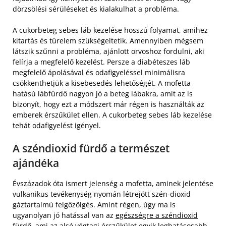
dörzsölési sérüléseket és kialakulhat a probléma.
A cukorbeteg sebes láb kezelése hosszú folyamat, amihez
kitartás és türelem szükségeltetik. Amennyiben mégsem
látszik szűnni a probléma, ajánlott orvoshoz fordulni, aki
felírja a megfelelő kezelést. Persze a diabéteszes láb
megfelelő ápolásával és odafigyeléssel minimálisra
csökkenthetjük a kisebesedés lehetőségét. A mofetta
hatású lábfürdő nagyon jó a beteg lábakra, amit az is
bizonyít, hogy ezt a módszert már régen is használták az
emberek érszűkület ellen. A cukorbeteg sebes láb kezelése
tehát odafigyelést igényel.
A széndioxid fürdő a természet
ajándéka
Évszázadok óta ismert jelenség a mofetta, aminek jelentése
vulkanikus tevékenység nyomán létrejött szén-dioxid
gáztartalmú felgőzölgés. Amint régen, úgy ma is
ugyanolyan jó hatással van az
egészségre a széndioxid
fürdő, ami az alsó
végtagi érszűkület egyik leghatásosabb