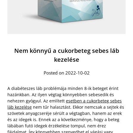
Nem könnyű a cukorbeteg sebes láb
kezelése
Posted on 2022-10-02
A diabéteszes láb problémája minden 8-ik beteget érint
hazánkban. Az ilyen végtag könnyebben sebesedik és
nehezen gyógyul. Az említett
esetben a cukorbeteg sebes
láb kezelése
nem tűr halasztást. Ekkor nemcsak a sejtek és
szövetek anyagcseréje sérült a végtagban, hanem az erek
és az idegek is. Ennek az a következménye, hogy a beteg
lábában futó idegek érzékelése tompul, nem érez
fájdalmat. Így könnyebben szenvedhet el vágási vagy