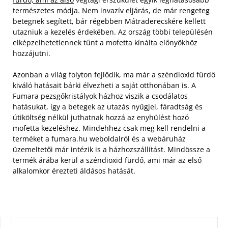
természetes módja. Nem invazív eljárás, de már rengeteg
betegnek segített, bár régebben Mátraderecskére kellett
utazniuk a kezelés érdekében. Az ország többi településén
elképzelhetetlennek tűnt a mofetta kínálta előnyökhöz
hozzájutni.
Azonban a világ folyton fejlődik, ma már a széndioxid fürdő
kiváló hatásait bárki élvezheti a saját otthonában is. A
Fumara pezsgőkristályok házhoz viszik a csodálatos
hatásukat, így a betegek az utazás nyűgjei, fáradtság és
útiköltség nélkül juthatnak hozzá az enyhülést hozó
mofetta kezeléshez. Mindehhez csak meg kell rendelni a
terméket a fumara.hu weboldalról és a webáruház
üzemeltetői már intézik is a házhozszállítást. Mindössze a
termék árába kerül a széndioxid fürdő, ami már az első
alkalomkor érezteti áldásos hatását.
KERESÉS: