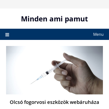
Skip
to
content
Minden ami pamut
Menu
Olcsó fogorvosi eszközök webáruháza