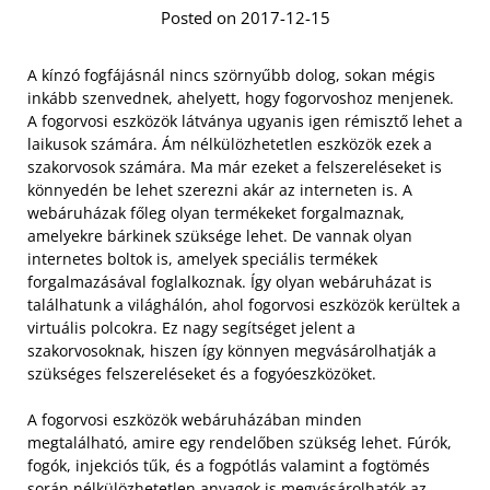
Posted on 2017-12-15
A kínzó fogfájásnál nincs szörnyűbb dolog, sokan mégis
inkább szenvednek, ahelyett, hogy fogorvoshoz menjenek.
A fogorvosi eszközök látványa ugyanis igen rémisztő lehet a
laikusok számára. Ám nélkülözhetetlen eszközök ezek a
szakorvosok számára. Ma már ezeket a felszereléseket is
könnyedén be lehet szerezni akár az interneten is. A
webáruházak főleg olyan termékeket forgalmaznak,
amelyekre bárkinek szüksége lehet. De vannak olyan
internetes boltok is, amelyek speciális termékek
forgalmazásával foglalkoznak. Így olyan webáruházat is
találhatunk a világhálón, ahol fogorvosi eszközök kerültek a
virtuális polcokra. Ez nagy segítséget jelent a
szakorvosoknak, hiszen így könnyen megvásárolhatják a
szükséges felszereléseket és a fogyóeszközöket.
A fogorvosi eszközök webáruházában minden
megtalálható, amire egy rendelőben szükség lehet. Fúrók,
fogók, injekciós tűk, és a fogpótlás valamint a fogtömés
során nélkülözhetetlen anyagok is megvásárolhatók az