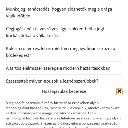
Munkajogi tanácsadás: hogyan előzhetők meg a drága
viták időben
Cégjogász nélkül veszélyes: így csökkentheti a jogi
kockázatokat a vállalkozás
Kukirin roller részletre: miért éri meg így finanszírozni a
közlekedést?
A tartós élelmiszer szerepe a modern háztartásokban
Szeszesital: milyen típusok a legnépszerűbbek?
Hozzájárulás kezelése
Kategóriák
A legjobb felhasználói élmény biztosítása érdekében olyan
technológiákat használunk, mint például a cookie-k, amelyek tárolják az
Egyéb
eszközinformációkat és/vagy hozzáférnek azokhoz. Ezen
technológiákhoz való hozzájárulás lehetővé teszi számunkra, hogy olyan
adatokat dolgozzunk fel ezen az oldalon, mint a böngészési viselkedés
Irodalom