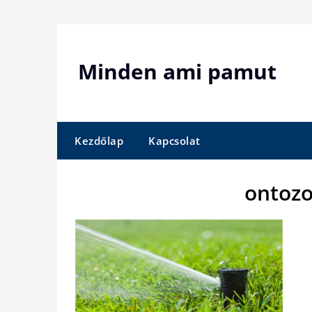
Skip
to
content
Minden ami pamut
Kezdőlap
Kapcsolat
ontoz