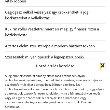
viták időben
Cégjogász nélkül veszélyes: így csökkentheti a jogi
kockázatokat a vállalkozás
Kukirin roller részletre: miért éri meg így finanszírozni a
közlekedést?
A tartós élelmiszer szerepe a modern háztartásokban
Szeszesital: milyen típusok a legnépszerűbbek?
Hozzájárulás kezelése
Kategóriák
A legjobb felhasználói élmény biztosítása érdekében olyan
technológiákat használunk, mint például a cookie-k, amelyek tárolják az
Egyéb
eszközinformációkat és/vagy hozzáférnek azokhoz. Ezen
technológiákhoz való hozzájárulás lehetővé teszi számunkra, hogy olyan
adatokat dolgozzunk fel ezen az oldalon, mint a böngészési viselkedés
Irodalom
vagy az egyedi azonosítók. A hozzájárulás elmaradása vagy
visszavonása hátrányosan befolyásolhat bizonyos funkciókat és
Szolgáltatás
funkciókat.