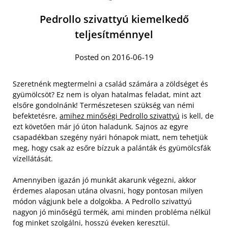
Pedrollo szivattyú kiemelkedő
teljesítménnyel
Posted on 2016-06-19
Szeretnénk megtermelni a család számára a zöldséget és
gyümölcsöt? Ez nem is olyan hatalmas feladat, mint azt
elsőre gondolnánk! Természetesen szükség van némi
befektetésre,
amihez minőségi Pedrollo szivattyú
is kell, de
ezt követően már jó úton haladunk. Sajnos az egyre
csapadékban szegény nyári hónapok miatt, nem tehetjük
meg, hogy csak az esőre bízzuk a palánták és gyümölcsfák
vízellátását.
Amennyiben igazán jó munkát akarunk végezni, akkor
érdemes alaposan utána olvasni, hogy pontosan milyen
módon vágjunk bele a dolgokba. A Pedrollo szivattyú
nagyon jó minőségű termék, ami minden probléma nélkül
fog minket szolgálni, hosszú éveken keresztül.