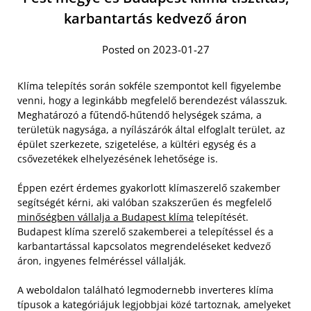
karbantartás kedvező áron
Posted on 2023-01-27
Klíma telepítés során sokféle szempontot kell figyelembe
venni, hogy a leginkább megfelelő berendezést válasszuk.
Meghatározó a fűtendő-hűtendő helységek száma, a
területük nagysága, a nyílászárók által elfoglalt terület, az
épület szerkezete, szigetelése, a kültéri egység és a
csővezetékek elhelyezésének lehetősége is.
Éppen ezért érdemes gyakorlott klímaszerelő szakember
segítségét kérni, aki valóban szakszerűen és megfelelő
minőségben vállalja a Budapest klíma
telepítését.
Budapest klíma szerelő szakemberei a telepítéssel és a
karbantartással kapcsolatos megrendeléseket kedvező
áron, ingyenes felméréssel vállalják.
A weboldalon található legmodernebb inverteres klíma
típusok a kategóriájuk legjobbjai közé tartoznak, amelyeket