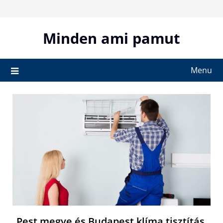
Skip
to
content
Minden ami pamut
Menu
Pest megye és Budapest klíma tisztítás,