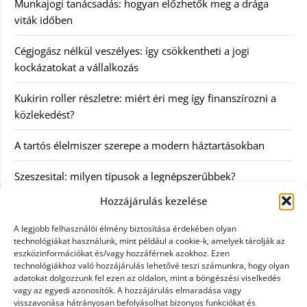
Munkajogi tanácsadás: hogyan előzhetők meg a drága
viták időben
Cégjogász nélkül veszélyes: így csökkentheti a jogi
kockázatokat a vállalkozás
Kukirin roller részletre: miért éri meg így finanszírozni a
közlekedést?
A tartós élelmiszer szerepe a modern háztartásokban
Szeszesital: milyen típusok a legnépszerűbbek?
Hozzájárulás kezelése
Kategóriák
A legjobb felhasználói élmény biztosítása érdekében olyan
technológiákat használunk, mint például a cookie-k, amelyek tárolják az
Egyéb
eszközinformációkat és/vagy hozzáférnek azokhoz. Ezen
technológiákhoz való hozzájárulás lehetővé teszi számunkra, hogy olyan
adatokat dolgozzunk fel ezen az oldalon, mint a böngészési viselkedés
Irodalom
vagy az egyedi azonosítók. A hozzájárulás elmaradása vagy
visszavonása hátrányosan befolyásolhat bizonyos funkciókat és