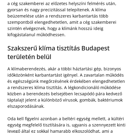
a cég szakemberei az előzetes helyszíni felmérés után,
gyorsan és nagy precizitással telepítenek. A klíma
beüzemelése után a rendszeres karbantartás több
szempontból elengedhetetlen, amit a cég szakemberei
szintén elvégeznek, hogy a klímánk hosszú ideig
kifogástalanul működhessen.
Szakszerű klíma tisztítás Budapest
területén belül
A klímaberendezés, akár a többi háztartási gép, bizonyos
időközönként karbantartást igényel. A zavartalan működés
és egészségünk megőrzésének érdekében elengedhetetlen
a rendszeres klíma tisztítás. A légkondicionáló működése
közben a berendezés belsejében lecsapódó pára kedvező
táptalajt jelent a különböző vírusok, gombák, baktériumok
elszaporodásának.
Oda kell figyelni azonban a beltéri egység mellett, a kültéri
egység megfelelő tisztítására is, ugyanis a szennyezett kinti
levegő által ez sokkal hamarabb elkoszolódhat, ami a