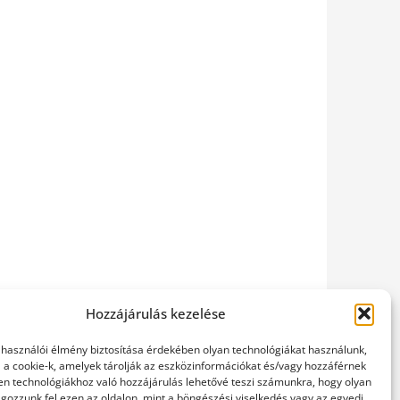
Hozzájárulás kezelése
elhasználói élmény biztosítása érdekében olyan technológiákat használunk,
l a cookie-k, amelyek tárolják az eszközinformációkat és/vagy hozzáférnek
en technológiákhoz való hozzájárulás lehetővé teszi számunkra, hogy olyan
gozzunk fel ezen az oldalon, mint a böngészési viselkedés vagy az egyedi