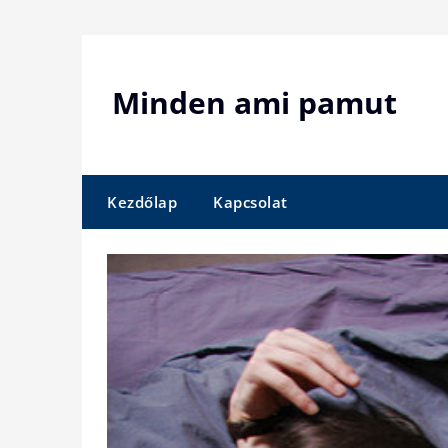
Skip
to
content
Minden ami pamut
Kezdőlap
Kapcsolat