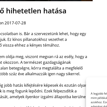
ő hihetetlen hatása
on 2017-07-28
pcsolatban is. Bár a szervezetünk lehet, hogy egy
juk. Ez kínos pillanatokhoz vezethet a
 vissza ehhez a kényes témához.
m oldja meg, viszont megvan rá az esély, hogy a
at okozzon. A természet gazdagságának
an betegségre, kórra megtalálta a megfelelő
öbb száz éve alkalmazzák igen nagy sikerrel.
 jobb hatás kifejtésére képesek és ezután olyan
is meg fogunk lepődni. Ezek felpezsdítik a
A legjobb f
tását, amelyek ilyenkor izgalmi állapotba kerülnek.
mint példáu
azokhoz. Ez
adatokat dol