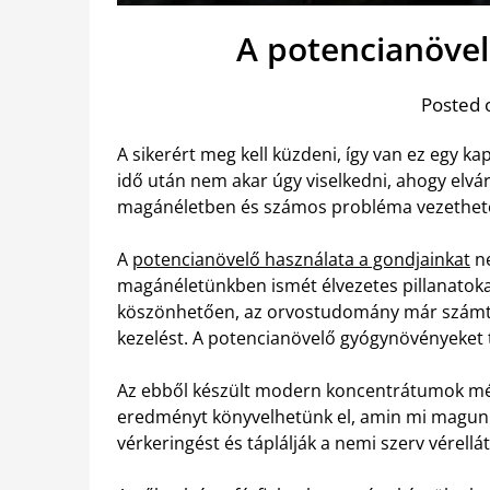
A potencianövel
Posted 
A sikerért meg kell küzdeni, így van ez egy ka
idő után nem akar úgy viselkedni, ahogy elvár
magánéletben és számos probléma vezethető
A
potencianövelő használata a gondjainkat
ne
magánéletünkben ismét élvezetes pillanatok
köszönhetően, az orvostudomány már számtal
kezelést. A potencianövelő gyógynövényeket t
Az ebből készült modern koncentrátumok még
eredményt könyvelhetünk el, amin mi magunk 
vérkeringést és táplálják a nemi szerv vérellá