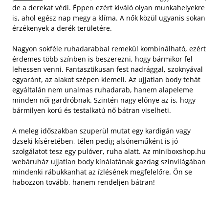
de a derekat védi. Éppen ezért kiváló olyan munkahelyekre
is, ahol egész nap megy a klíma. A nők közül ugyanis sokan
érzékenyek a derék területére.
Nagyon sokféle ruhadarabbal remekül kombinálható, ezért
érdemes több színben is beszerezni, hogy bármikor fel
lehessen venni. Fantasztikusan fest nadrággal, szoknyával
egyaránt, az alakot szépen kiemeli. Az ujjatlan body tehát
egyáltalán nem unalmas ruhadarab, hanem alapeleme
minden női gardróbnak. Szintén nagy előnye az is, hogy
bármilyen korú és testalkatú nő bátran viselheti.
A meleg időszakban szuperül mutat egy kardigán vagy
dzseki kíséretében, télen pedig alsóneműként is jó
szolgálatot tesz egy pulóver, ruha alatt. Az miniboxshop.hu
webáruház ujjatlan body kínálatának gazdag színvilágában
mindenki rábukkanhat az ízlésének megfelelőre. Ön se
habozzon tovább, hanem rendeljen bátran!