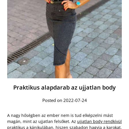
Praktikus alapdarab az ujjatlan body
Posted on 2022-07-24
A nagy hőségben az ember nem is tud elképzelni mást
magán, mint az ujjatlan felsőket. Az
ujjatlan body rendkívül
praktikus
a kánikulában, hiszen szabadon hagyja a karokat,