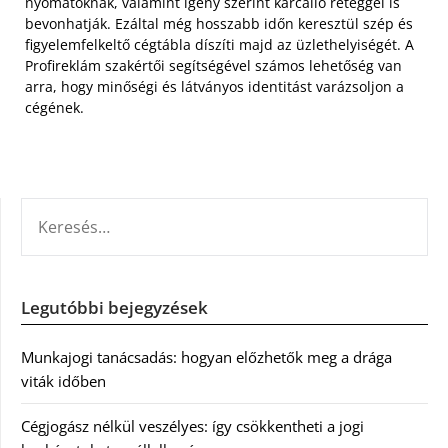
nyomatoknak, valamint igény szerint karcálló réteggel is
bevonhatják. Ezáltal még hosszabb időn keresztül szép és
figyelemfelkeltő cégtábla díszíti majd az üzlethelyiségét. A
Profireklám szakértői segítségével számos lehetőség van
arra, hogy minőségi és látványos identitást varázsoljon a
cégének.
KERESÉS:
Legutóbbi bejegyzések
Munkajogi tanácsadás: hogyan előzhetők meg a drága
viták időben
Cégjogász nélkül veszélyes: így csökkentheti a jogi