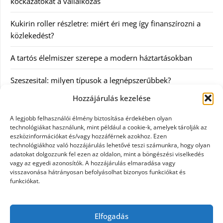
kockázatokat a vállalkozás
Kukirin roller részletre: miért éri meg így finanszírozni a
közlekedést?
A tartós élelmiszer szerepe a modern háztartásokban
Szeszesital: milyen típusok a legnépszerűbbek?
Hozzájárulás kezelése
Kategóriák
A legjobb felhasználói élmény biztosítása érdekében olyan
technológiákat használunk, mint például a cookie-k, amelyek tárolják az
Egyéb
eszközinformációkat és/vagy hozzáférnek azokhoz. Ezen
technológiákhoz való hozzájárulás lehetővé teszi számunkra, hogy olyan
adatokat dolgozzunk fel ezen az oldalon, mint a böngészési viselkedés
Irodalom
vagy az egyedi azonosítók. A hozzájárulás elmaradása vagy
visszavonása hátrányosan befolyásolhat bizonyos funkciókat és
Szolgáltatás
funkciókat.
Szórakozás
Elfogadás