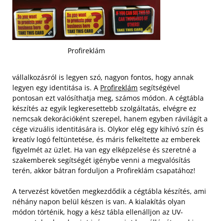
Profireklám
vállalkozásról is legyen szó, nagyon fontos, hogy annak
legyen egy identitása is. A
Profireklám
segítségével
pontosan ezt valósíthatja meg, számos módon. A cégtábla
készítés az egyik legkeresettebb szolgáltatás, elvégre ez
nemcsak dekorációként szerepel, hanem egyben rávilágít a
cége vizuális identitására is. Olykor elég egy kihívó szín és
kreatív logó feltüntetése, és máris felkeltette az emberek
figyelmét az üzlet. Ha van egy elképzelése és szeretné a
szakemberek segítségét igénybe venni a megvalósítás
terén, akkor bátran forduljon a Profireklám csapatához!
A tervezést követően megkezdődik a cégtábla készítés, ami
néhány napon belül készen is van. A kialakítás olyan
módon történik, hogy a kész tábla ellenálljon az UV-