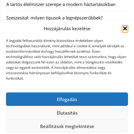
A tartós élelmiszer szerepe a modern háztartásokban
Szeszesital: milyen típusok a legnépszerűbbek?
Hozzájárulás kezelése
Kategóriák
A legjobb felhasználói élmény biztosítása érdekében olyan
technológiákat használunk, mint például a cookie-k, amelyek tárolják az
Egyéb
eszközinformációkat és/vagy hozzáférnek azokhoz. Ezen
technológiákhoz való hozzájárulás lehetővé teszi számunkra, hogy olyan
adatokat dolgozzunk fel ezen az oldalon, mint a böngészési viselkedés
Irodalom
vagy az egyedi azonosítók. A hozzájárulás elmaradása vagy
visszavonása hátrányosan befolyásolhat bizonyos funkciókat és
Szolgáltatás
funkciókat.
Szórakozás
Elfogadás
Webáruház
Elutasítás
Beállítások megtekintése
©2026 Minden ami pamut
| Design:
Newspaperly