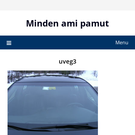
Skip
to
content
Minden ami pamut
Menu
uveg3