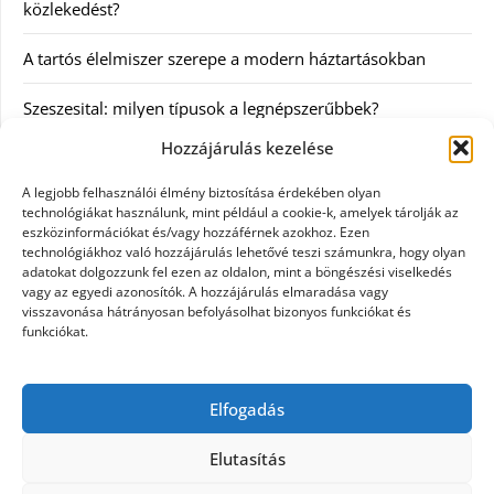
közlekedést?
A tartós élelmiszer szerepe a modern háztartásokban
Szeszesital: milyen típusok a legnépszerűbbek?
Hozzájárulás kezelése
Kategóriák
A legjobb felhasználói élmény biztosítása érdekében olyan
technológiákat használunk, mint például a cookie-k, amelyek tárolják az
Egyéb
eszközinformációkat és/vagy hozzáférnek azokhoz. Ezen
technológiákhoz való hozzájárulás lehetővé teszi számunkra, hogy olyan
adatokat dolgozzunk fel ezen az oldalon, mint a böngészési viselkedés
Irodalom
vagy az egyedi azonosítók. A hozzájárulás elmaradása vagy
visszavonása hátrányosan befolyásolhat bizonyos funkciókat és
Szolgáltatás
funkciókat.
Szórakozás
Elfogadás
Webáruház
Elutasítás