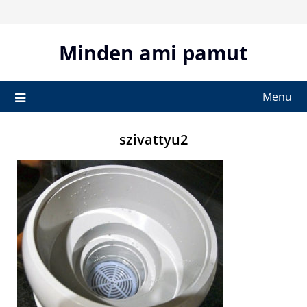
Skip
to
content
Minden ami pamut
Menu
szivattyu2