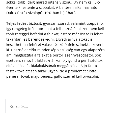
sokkal több ideig marad intenzív színű, így nem kell 3-5
évente kifestenie a szobákat. A beltéren alkalmazható
Dulux festék vízalapú, 10%-ban hígítható.
Teljes fedést biztosít, gyorsan szárad, valamint cseppálló.
Így rengeteg időt spórolhat a felhasználó, hiszen nem kell
több réteggel befedni a falakat, estére már össze is lehet
takarítani és berendezkedni. Egyedi árnyalatokat is
készíthet, ha fehéret választ és különféle színekkel keveri
ki. Használat előtt mindenképp szükség van egy alapozóra,
ami megtisztítja a falakat a portól, szennyeződéstől. Sok
esetben, renovált lakásoknál komoly gond a penészfoltok
eltávolítása és kialakulásának meggátolása. A jó Dulux
festék tökéletesen takar ugyan, de a problémát előtte
penészirtóval, majd penész-gátló szerrel kell orvosolni.
KERESÉS: