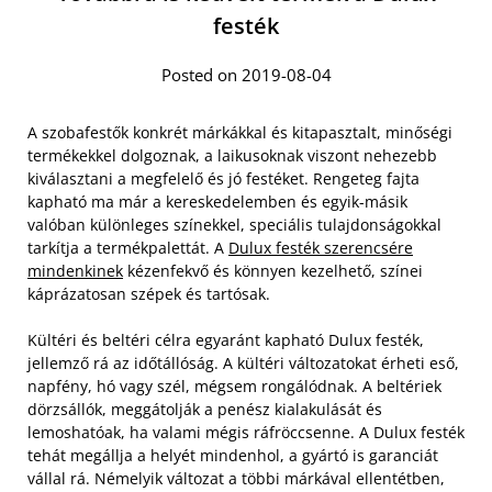
festék
Posted on 2019-08-04
A szobafestők konkrét márkákkal és kitapasztalt, minőségi
termékekkel dolgoznak, a laikusoknak viszont nehezebb
kiválasztani a megfelelő és jó festéket. Rengeteg fajta
kapható ma már a kereskedelemben és egyik-másik
valóban különleges színekkel, speciális tulajdonságokkal
tarkítja a termékpalettát. A
Dulux festék szerencsére
mindenkinek
kézenfekvő és könnyen kezelhető, színei
káprázatosan szépek és tartósak.
Kültéri és beltéri célra egyaránt kapható Dulux festék,
jellemző rá az időtállóság. A kültéri változatokat érheti eső,
napfény, hó vagy szél, mégsem rongálódnak. A beltériek
dörzsállók, meggátolják a penész kialakulását és
lemoshatóak, ha valami mégis ráfröccsenne. A Dulux festék
tehát megállja a helyét mindenhol, a gyártó is garanciát
vállal rá. Némelyik változat a többi márkával ellentétben,