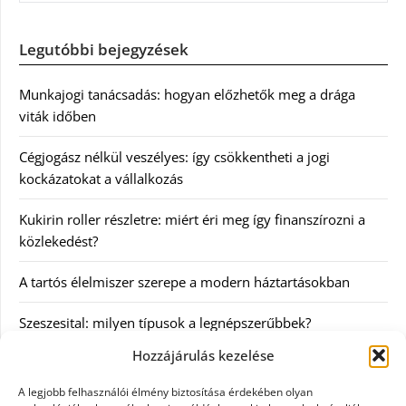
Legutóbbi bejegyzések
Munkajogi tanácsadás: hogyan előzhetők meg a drága
viták időben
Cégjogász nélkül veszélyes: így csökkentheti a jogi
kockázatokat a vállalkozás
Kukirin roller részletre: miért éri meg így finanszírozni a
közlekedést?
A tartós élelmiszer szerepe a modern háztartásokban
Szeszesital: milyen típusok a legnépszerűbbek?
Hozzájárulás kezelése
Kategóriák
A legjobb felhasználói élmény biztosítása érdekében olyan