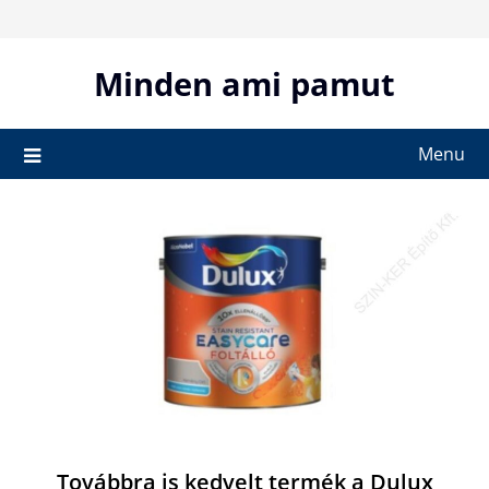
Skip
to
content
Minden ami pamut
Menu
Továbbra is kedvelt termék a Dulux