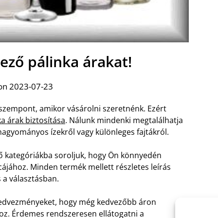
ező pálinka árakat!
on 2023-07-23
 szempont, amikor vásárolni szeretnénk. Ezért
a árak biztosítása
. Nálunk mindenki megtalálhatja
hagyományos ízekről vagy különleges fajtákról.
 kategóriákba soroljuk, hogy Ön könnyedén
cájához. Minden termék mellett részletes leírás
 a választásban.
 kedvezményeket, hogy még kedvezőbb áron
oz. Érdemes rendszeresen ellátogatni a