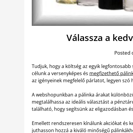
Válassza a kedv
Posted 
Tudjuk, hogy a költség az egyik legfontosabb
célunk a versenyképes és
megfizethető pálink
az igényeinek megfelelő párlatot, legyen szó 
A webshopunkban a pálinka árakat különböző
megtalálhassa az ideális választást a pénztár
található, hogy segítsünk az eligazodásban és
Emellett rendszeresen kínálunk akciókat és
juthasson hozzá a kiváló minőségű pálinkákh