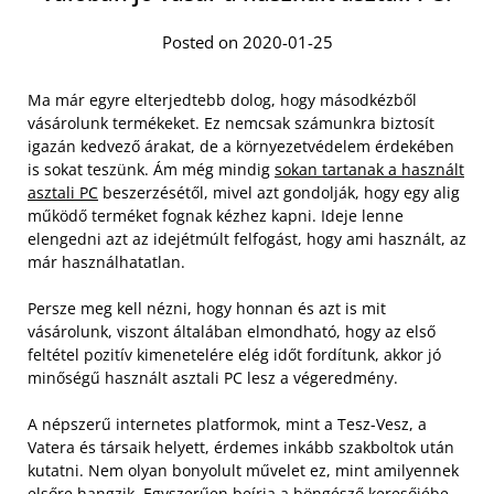
Posted on 2020-01-25
Ma már egyre elterjedtebb dolog, hogy másodkézből
vásárolunk termékeket. Ez nemcsak számunkra biztosít
igazán kedvező árakat, de a környezetvédelem érdekében
is sokat teszünk. Ám még mindig
sokan tartanak a használt
asztali PC
beszerzésétől, mivel azt gondolják, hogy egy alig
működő terméket fognak kézhez kapni. Ideje lenne
elengedni azt az idejétmúlt felfogást, hogy ami használt, az
már használhatatlan.
Persze meg kell nézni, hogy honnan és azt is mit
vásárolunk, viszont általában elmondható, hogy az első
feltétel pozitív kimenetelére elég időt fordítunk, akkor jó
minőségű használt asztali PC lesz a végeredmény.
A népszerű internetes platformok, mint a Tesz-Vesz, a
Vatera és társaik helyett, érdemes inkább szakboltok után
kutatni. Nem olyan bonyolult művelet ez, mint amilyennek
elsőre hangzik. Egyszerűen beírja a böngésző keresőjébe,