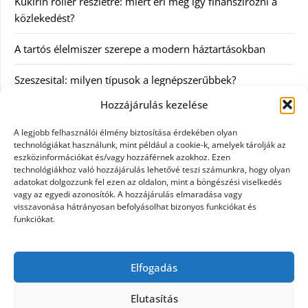
Kukirin roller részletre: miért éri meg így finanszírozni a
közlekedést?
A tartós élelmiszer szerepe a modern háztartásokban
Szeszesital: milyen típusok a legnépszerűbbek?
Hozzájárulás kezelése
Kategóriák
A legjobb felhasználói élmény biztosítása érdekében olyan
technológiákat használunk, mint például a cookie-k, amelyek tárolják az
Egyéb
eszközinformációkat és/vagy hozzáférnek azokhoz. Ezen
technológiákhoz való hozzájárulás lehetővé teszi számunkra, hogy olyan
adatokat dolgozzunk fel ezen az oldalon, mint a böngészési viselkedés
Irodalom
vagy az egyedi azonosítók. A hozzájárulás elmaradása vagy
visszavonása hátrányosan befolyásolhat bizonyos funkciókat és
Szolgáltatás
funkciókat.
Szórakozás
Elfogadás
Webáruház
Elutasítás