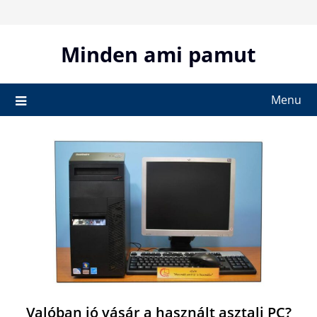
Skip
to
content
Minden ami pamut
Menu
Valóban jó vásár a használt asztali PC?