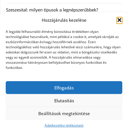
Szeszesital: milyen típusok a legnépszerűbbek?
Hozzájárulás kezelése
Kategóriák
A legjobb felhasználói élmény biztosítása érdekében olyan
technológiákat használunk, mint például a cookie-k, amelyek tárolják az
Egyéb
eszközinformációkat és/vagy hozzáférnek azokhoz. Ezen
technológiákhoz való hozzájárulás lehetővé teszi számunkra, hogy olyan
adatokat dolgozzunk fel ezen az oldalon, mint a böngészési viselkedés
Irodalom
vagy az egyedi azonosítók. A hozzájárulás elmaradása vagy
visszavonása hátrányosan befolyásolhat bizonyos funkciókat és
Szolgáltatás
funkciókat.
Szórakozás
Elfogadás
Webáruház
Elutasítás
Beállítások megtekintése
©2026 Minden ami pamut
| Design:
Newspaperly
WordPress Theme
Adatkezelési tájékoztató