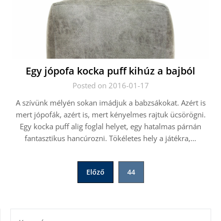
Egy jópofa kocka puff kihúz a bajból
Posted on 2016-01-17
A szívünk mélyén sokan imádjuk a babzsákokat. Azért is
mert jópofák, azért is, mert kényelmes rajtuk ücsörögni.
Egy kocka puff alig foglal helyet, egy hatalmas párnán
fantasztikus hancúrozni. Tökéletes hely a játékra,…
Bejegyzések
Előző
44
lapozása
KERESÉS: