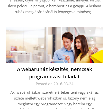
lehessen, olyan anyagból kell készülnie, amelyik tartós.
Ilyen például a pamut, a bambusz és a gyapjú. A kislány
ruhák megvásárlásánál is lényeges a minőség,…
A webáruház készítés, nemcsak
programozási feladat
Posted on 2016-03-24
Aki webáruházban szeretne értékesíteni vagy akár az
üzlete mellett webáruházban is, bizony nem elég
megbízni egy programozót, vagy bérelni egy