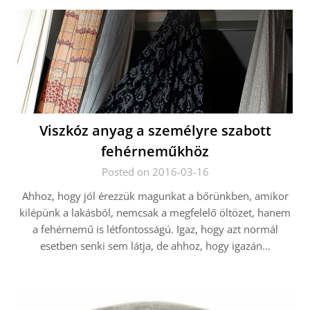
Viszkóz anyag a személyre szabott
fehérneműkhöz
Posted on 2016-03-16
Ahhoz, hogy jól érezzük magunkat a bőrünkben, amikor
kilépünk a lakásból, nemcsak a megfelelő öltözet, hanem
a fehérnemű is létfontosságú. Igaz, hogy azt normál
esetben senki sem látja, de ahhoz, hogy igazán…