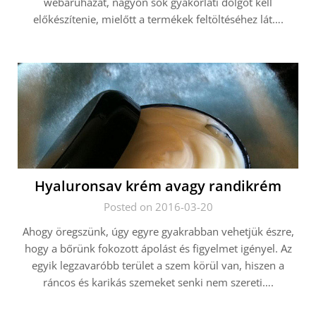
webáruházat, nagyon sok gyakorlati dolgot kell
előkészítenie, mielőtt a termékek feltöltéséhez lát….
Hyaluronsav krém avagy randikrém
Posted on 2016-03-20
Ahogy öregszünk, úgy egyre gyakrabban vehetjük észre,
hogy a bőrünk fokozott ápolást és figyelmet igényel. Az
egyik legzavaróbb terület a szem körül van, hiszen a
ráncos és karikás szemeket senki nem szereti….