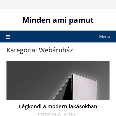
Skip
to
content
Minden ami pamut
Menu
Kategória:
Webáruház
Légkondi a modern lakásokban
Posted on 2016-03-31