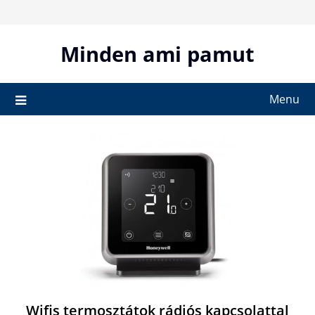
Skip
to
content
Minden ami pamut
Menu
Wifis termosztátok rádiós kapcsolattal