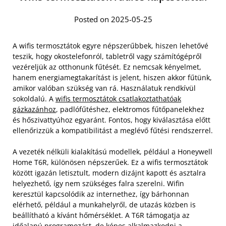
Posted on 2025-05-25
A wifis termosztátok egyre népszerűbbek, hiszen lehetővé
teszik, hogy okostelefonról, tabletről vagy számítógépről
vezéreljük az otthonunk fűtését. Ez nemcsak kényelmet,
hanem energiamegtakarítást is jelent, hiszen akkor fűtünk,
amikor valóban szükség van rá. Használatuk rendkívül
sokoldalú. A
wifis termosztátok csatlakoztathatóak
gázkazánhoz
, padlófűtéshez, elektromos fűtőpanelekhez
és hőszivattyúhoz egyaránt. Fontos, hogy kiválasztása előtt
ellenőrizzük a kompatibilitást a meglévő fűtési rendszerrel.
A vezeték nélküli kialakítású modellek, például a Honeywell
Home T6R, különösen népszerűek. Ez a wifis termosztátok
között igazán letisztult, modern dizájnt kapott és asztalra
helyezhető, így nem szükséges falra szerelni. Wifin
keresztül kapcsolódik az internethez, így bárhonnan
elérhető, például a munkahelyről, de utazás közben is
beállítható a kívánt hőmérséklet. A T6R támogatja az
időalapú programozást, de képes alkalmazkodni a