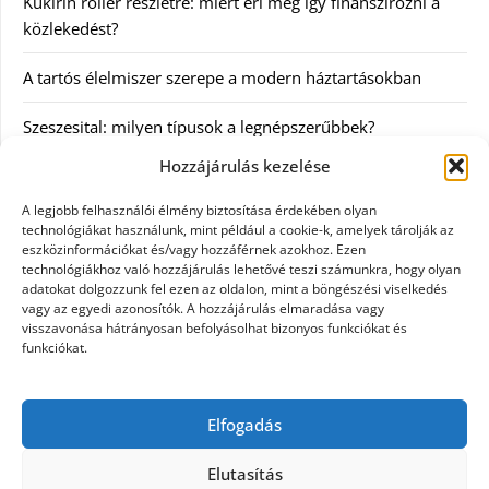
Kukirin roller részletre: miért éri meg így finanszírozni a
közlekedést?
A tartós élelmiszer szerepe a modern háztartásokban
Szeszesital: milyen típusok a legnépszerűbbek?
Hozzájárulás kezelése
Kategóriák
A legjobb felhasználói élmény biztosítása érdekében olyan
technológiákat használunk, mint például a cookie-k, amelyek tárolják az
Egyéb
eszközinformációkat és/vagy hozzáférnek azokhoz. Ezen
technológiákhoz való hozzájárulás lehetővé teszi számunkra, hogy olyan
adatokat dolgozzunk fel ezen az oldalon, mint a böngészési viselkedés
Irodalom
vagy az egyedi azonosítók. A hozzájárulás elmaradása vagy
visszavonása hátrányosan befolyásolhat bizonyos funkciókat és
Szolgáltatás
funkciókat.
Szórakozás
Elfogadás
Webáruház
Elutasítás