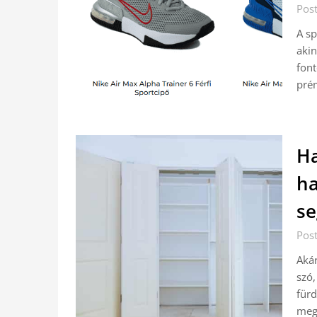
Pos
A sp
akin
font
prém
Ha
ha
se
Pos
Akár
szó,
fürd
mego