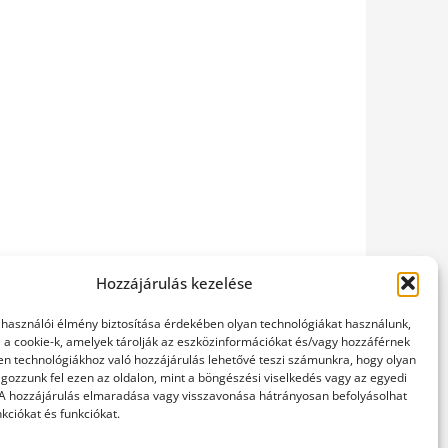
Hozzájárulás kezelése
elhasználói élmény biztosítása érdekében olyan technológiákat használunk,
l a cookie-k, amelyek tárolják az eszközinformációkat és/vagy hozzáférnek
en technológiákhoz való hozzájárulás lehetővé teszi számunkra, hogy olyan
gozzunk fel ezen az oldalon, mint a böngészési viselkedés vagy az egyedi
 A hozzájárulás elmaradása vagy visszavonása hátrányosan befolyásolhat
kciókat és funkciókat.