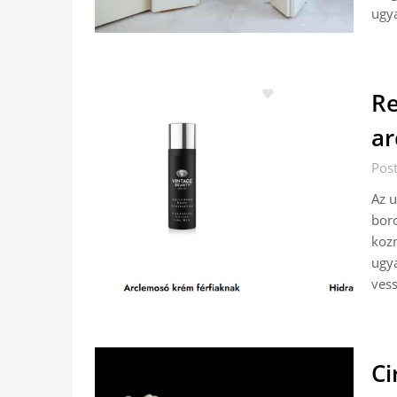
ugy
Re
a
Pos
Az u
boro
kozm
ugya
ves
Ci