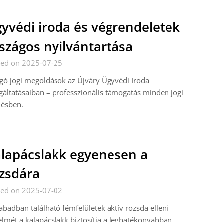
yvédi iroda és végrendeletek
szágos nyilvántartása
ted on 2025-07-25
gó jogi megoldások az Újváry Ügyvédi Iroda
gáltatásaiban – professzionális támogatás minden jogi
désben.
lapácslakk egyenesen a
zsdára
ted on 2025-07-02
abadban található fémfelületek aktív rozsda elleni
lmét a kalapácslakk biztosítja a leghatékonyabban.