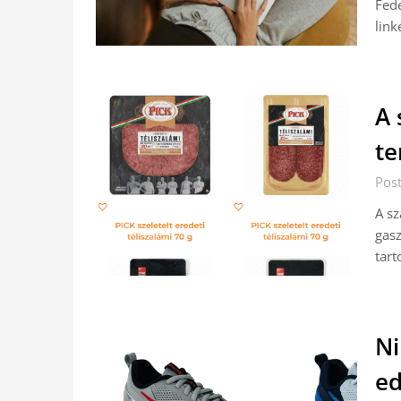
Fede
link
A 
t
Pos
A sz
gas
tart
Ni
ed