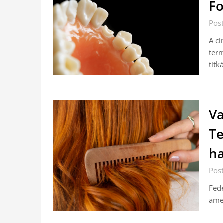
Fo
Pos
A ci
term
titká
Va
Te
ha
Pos
Fede
amel