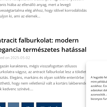
nis hiába az ellenálló anyag, mert a levegő
ességtartalma elég ahhoz, hogy idővel korrodálódás
uljon ki, ami az elemek…
tracit falburkolat: modern
egancia természetes hatással
ted on 2025-05-02
gazán karakteres, mégis visszafogottan stílusos
urkolatra vágysz, az antracit falburkolat lesz a tökéletes
sztás. Elegáns, markáns és olyan sokféle enteriőrbe
A legjobb f
mint példáu
szthető, hogy nem véletlenül vált a kortárs lakberendezés
azokhoz. Ez
k kedvenc színévé….
adatokat dol
azonosítók.
bizonyos fun