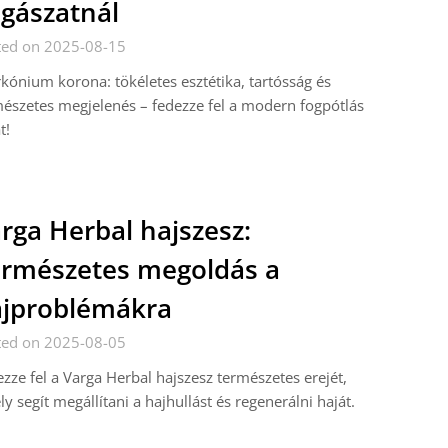
gászatnál
ted on 2025-08-15
rkónium korona: tökéletes esztétika, tartósság és
észetes megjelenés – fedezze fel a modern fogpótlás
t!
rga Herbal hajszesz:
rmészetes megoldás a
jproblémákra
ted on 2025-08-05
zze fel a Varga Herbal hajszesz természetes erejét,
y segít megállítani a hajhullást és regenerálni haját.