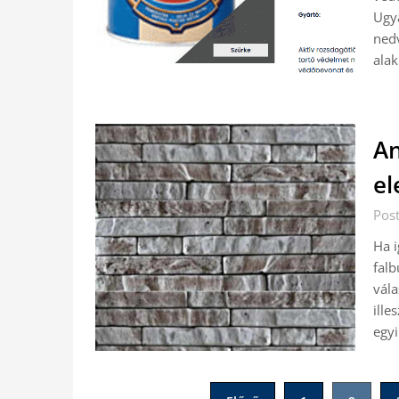
Ugya
nedv
alak
An
el
Pos
Ha i
falb
vála
ille
egyi
Bejegyzések