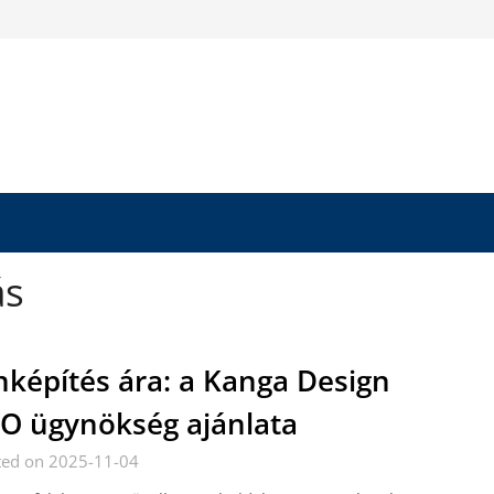
ás
nképítés ára: a Kanga Design
O ügynökség ajánlata
ted on 2025-11-04