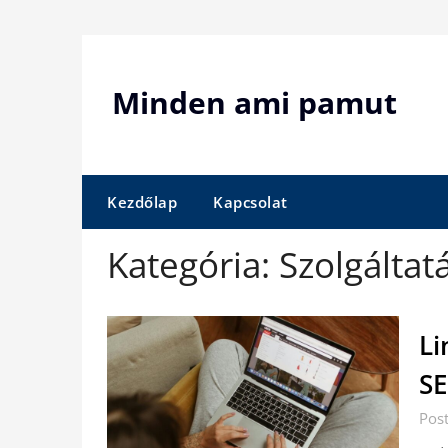
Skip
to
content
Minden ami pamut
Kezdőlap
Kapcsolat
Kategória:
Szolgáltat
Li
SE
Pos