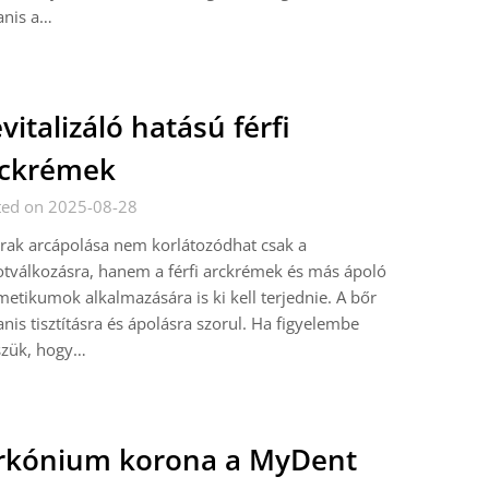
anis a…
vitalizáló hatású férfi
rckrémek
ted on 2025-08-28
rak arcápolása nem korlátozódhat csak a
tválkozásra, hanem a férfi arckrémek és más ápoló
etikumok alkalmazására is ki kell terjednie. A bőr
nis tisztításra és ápolásra szorul. Ha figyelembe
szük, hogy…
rkónium korona a MyDent