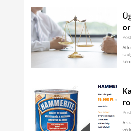
Üg
or
Pos
Átfo
szol
kér
Ka
ro
Pos
A sz
véde