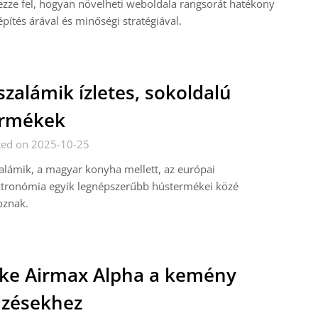
zze fel, hogyan növelheti weboldala rangsorát hatékony
építés árával és minőségi stratégiával.
szalámik ízletes, sokoldalú
ermékek
ted on 2025-10-25
alámik, a magyar konyha mellett, az európai
ztronómia egyik legnépszerűbb hústermékei közé
oznak.
ke Airmax Alpha a kemény
zésekhez