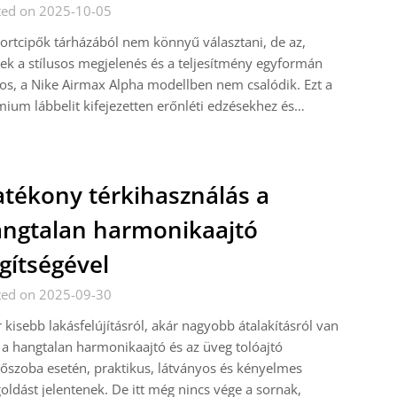
ted on 2025-10-05
ortcipők tárházából nem könnyű választani, de az,
ek a stílusos megjelenés és a teljesítmény egyformán
os, a Nike Airmax Alpha modellben nem csalódik. Ezt a
ium lábbelit kifejezetten erőnléti edzésekhez és…
tékony térkihasználás a
ngtalan harmonikaajtó
gítségével
ted on 2025-09-30
 kisebb lakásfelújításról, akár nagyobb átalakításról van
 a hangtalan harmonikaajtó és az üveg tolóajtó
őszoba esetén, praktikus, látványos és kényelmes
ldást jelentenek. De itt még nincs vége a sornak,